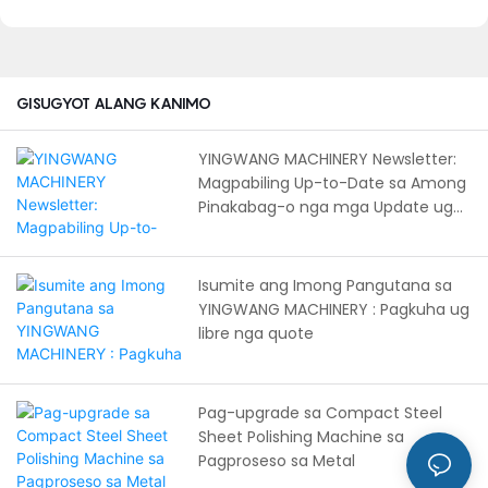
magpabilin ka nga up-to-
pagproseso sa metal.
date sa among pinakabag-
o nga mga update,
makadawat og
eksklusibong mga tanyag,
GISUGYOT ALANG KANIMO
ug magtukod og relasyon
sa among team.
YINGWANG MACHINERY Newsletter:
Magpabiling Up-to-Date sa Among
Pinakabag-o nga mga Update ug
Makadawat og Eksklusibong Mga
Alok
Isumite ang Imong Pangutana sa
YINGWANG MACHINERY : Pagkuha ug
libre nga quote
Pag-upgrade sa Compact Steel
Sheet Polishing Machine sa
Pagproseso sa Metal