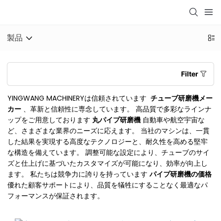
製品
Filter
YINGWANG MACHINERYは信頼されています
チューブ研磨機メー
カー
、革新と信頼性に専念しています。 高品質で多彩なラインナ
ップをご用意しております
丸パイプ研磨機
自動車や航空宇宙な
ど、さまざまな業界のニーズに応えます。 当社のマシンは、一貫
した結果を実現する高度なテクノロジーと、耐久性を高める堅牢
な構造を備えています。 調整可能な設定により、チューブのサイ
ズと仕上げに基づいたカスタマイズが可能になり、効率が向上し
ます。 私たちは競争力に誇りを持っています
パイプ研磨機の価格
優れた顧客サポートにより、品質を犠牲にすることなく最適なパ
フォーマンスが保証されます。