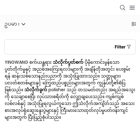
ဥပမာ ၊
Filter
YINGWANG စက်ယန္တရား
သံလိုက်ပွတ်စက်
ပိုမိုကောင်းမွန်သော
ပွတ်တိုက်မှုနှင့် အညစ်အကြေးရလဒ်များကို အချိန်တိုအတွင်း ပေးစွမ်း
ရန် ဆန်းသစ်သောနည်းပညာကို အသုံးပြုထားသည်။ သတ္တုများ၊
ပလတ်စတစ်များနှင့် ကြွေထည်ပစ္စည်းများအတွက် ကျွန်ုပ်တို့၏စံပြ
ဖြစ်သည်။
သံလိုက်ခွက်
polisher သည် တသမတ်တည်း အရည်အသွေး
ကို သေချာစေပြီး လုပ်သားစရိတ်ကို လျှော့ချပေးသည်။ ကျစ်ကျစ်
လစ်လစ်နှင့် အသုံးပြုရလွယ်ကူသော ဤသံလိုက်အကျိတ်သည် အသေး
စားအလုပ်ရုံဆွေးနွေးပွဲများနှင့် ကြီးမားသောထုတ်လုပ်မှုပတ်ဝန်းကျင်
များအတွက် ပြီးပြည့်စုံပါသည်။