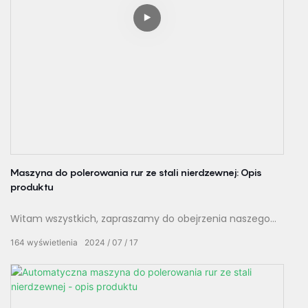
Maszyna do polerowania rur ze stali nierdzewnej: Opis
produktu
Witam wszystkich, zapraszamy do obejrzenia naszego
filmu na temat maszyny do polerowania rur ze stali
164
wyświetlenia
2024
07
17
nierdzewnej! W tym filmie przedstawimy dokładny opis
produktu oraz zaprezentujemy niesamowite funkcje i
zalety tej maszyny. Przygotuj się na wrażenie wysokiej
jakości możliwości polerowania stali nierdzewnej, trwałej