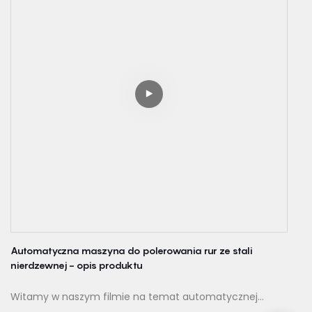
konstrukcji i przyjaznego dla użytkownika projektu.
Zostań tutaj, aby dowiedzieć się, dlaczego ta maszyna
zmienia zasady gry, jeśli chodzi o Twoje potrzeby w
zakresie polerowania. Zacznijmy!
Automatyczna maszyna do polerowania rur ze stali
nierdzewnej - opis produktu
Witamy w naszym filmie na temat automatycznej