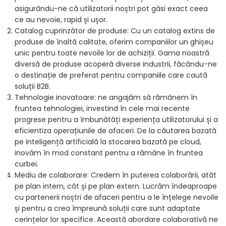
asigurându-ne că utilizatorii noștri pot găsi exact ceea
ce au nevoie, rapid și ușor.
Catalog cuprinzător de produse: Cu un catalog extins de
produse de înaltă calitate, oferim companiilor un ghișeu
unic pentru toate nevoile lor de achiziții. Gama noastră
diversă de produse acoperă diverse industrii, făcându-ne
o destinație de preferat pentru companiile care caută
soluții B2B.
Tehnologie inovatoare: ne angajăm să rămânem în
fruntea tehnologiei, investind în cele mai recente
progrese pentru a îmbunătăți experiența utilizatorului și a
eficientiza operațiunile de afaceri. De la căutarea bazată
pe inteligență artificială la stocarea bazată pe cloud,
inovăm în mod constant pentru a rămâne în fruntea
curbei.
Mediu de colaborare: Credem în puterea colaborării, atât
pe plan intern, cât și pe plan extern. Lucrăm îndeaproape
cu partenerii noștri de afaceri pentru a le înțelege nevoile
și pentru a crea împreună soluții care sunt adaptate
cerințelor lor specifice. Această abordare colaborativă ne