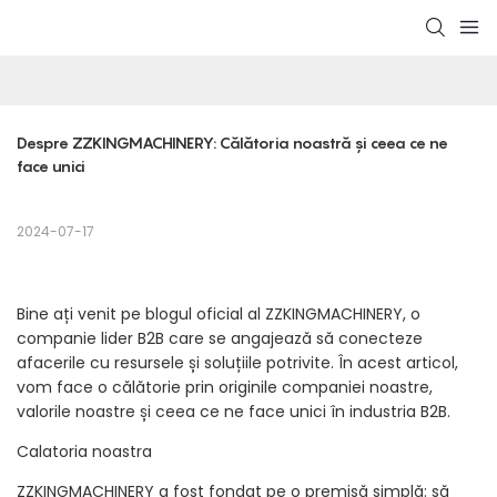
Despre ZZKINGMACHINERY: Călătoria noastră și ceea ce ne 
face unici
2024-07-17
Bine ați venit pe blogul oficial al ZZKINGMACHINERY, o
companie lider B2B care se angajează să conecteze
afacerile cu resursele și soluțiile potrivite. În acest articol,
vom face o călătorie prin originile companiei noastre,
valorile noastre și ceea ce ne face unici în industria B2B.
Calatoria noastra
ZZKINGMACHINERY a fost fondat pe o premisă simplă: să