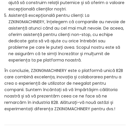
ajută să construim relații puternice și să oferim o valoare
excepțională clienților noștri.
Asistență excepțională pentru clienți: La
ZZKINGMACHINERY, înțelegem că companiile au nevoie de
asistență atunci când au cel mai mult nevoie. De aceea,
oferim asistență pentru clienți non-stop, cu echipe
dedicate gata să vă ajute cu orice întrebări sau
probleme pe care le puteți avea. Scopul nostru este să
ne asigurăm că te simți încrezător și mulțumit de
experiența ta pe platforma noastră.
În concluzie, ZZKINGMACHINERY este o platformă unică B2B
care combină excelența, inovația și colaborarea pentru a
crea o experiență de utilizator de neegalat pentru
companii. Suntem încântați să vă împărtășim călătoria
noastră și să vă prezentăm ceea ce ne face să ne
remarcăm în industria B2B. Alăturați-vă nouă astăzi și
experimentați diferența ZZKINGMACHINERY pentru dvs.!