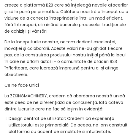
creeze o platformă B2B care să înțeleagă nevoile afacerilor
și să le pună pe primul loc. Călătoria noastră a început cu o
viziune de a conecta întreprinderile într-un mod eficient,
fără întreruperi, eliminând barierele proceselor tradiționale
de achiziții și vânzări.
De la începuturile noastre, ne-am dedicat excelenței,
inovației și colaborării. Aceste valori ne-au ghidat fiecare
pas, de la construirea produsului nostru inițial până la locul
în care ne aflăm astăzi - o comunitate de afaceri B2B
înfloritoare, care lucrează împreună pentru a-și atinge
obiectivele.
Ce ne face unici
La ZZKINGMACHINERY, credem că abordarea noastră unică
este ceea ce ne diferențiază de concurență. Iată câteva
dintre lucrurile care ne fac să ieșim în evidență:
Design centrat pe utilizator: Credem că experiența
utilizatorului este primordială. De aceea, ne-am construit
platforma cu accent pe simplitate și intuitivitate,