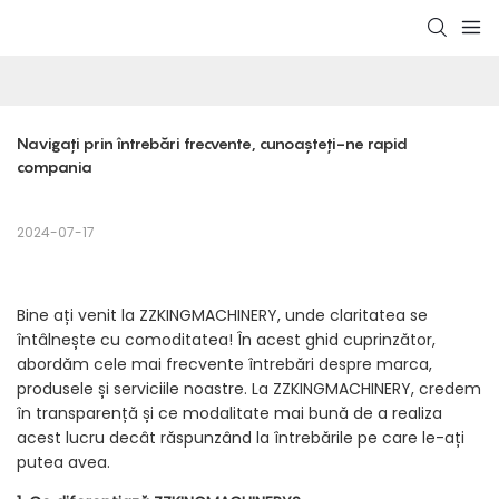
Navigați prin întrebări frecvente, cunoașteți-ne rapid 
compania
2024-07-17
Bine ați venit la ZZKINGMACHINERY, unde claritatea se
întâlnește cu comoditatea! În acest ghid cuprinzător,
abordăm cele mai frecvente întrebări despre marca,
produsele și serviciile noastre. La ZZKINGMACHINERY, credem
în transparență și ce modalitate mai bună de a realiza
acest lucru decât răspunzând la întrebările pe care le-ați
putea avea.