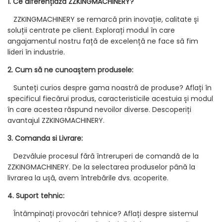
1. Ce diferențiază ZZKINGMACHINERY?
ZZKINGMACHINERY se remarcă prin inovație, calitate și
soluții centrate pe client. Explorați modul în care
angajamentul nostru față de excelență ne face să fim
lideri în industrie.
2. Cum să ne cunoaștem produsele:
Sunteți curios despre gama noastră de produse? Aflați în
specificul fiecărui produs, caracteristicile acestuia și modul
în care acestea răspund nevoilor diverse. Descoperiți
avantajul ZZKINGMACHINERY.
3. Comanda si Livrare:
Dezvăluie procesul fără întreruperi de comandă de la
ZZKINGMACHINERY. De la selectarea produselor până la
livrarea la ușă, avem întrebările dvs. acoperite.
4. Suport tehnic:
Întâmpinați provocări tehnice? Aflați despre sistemul