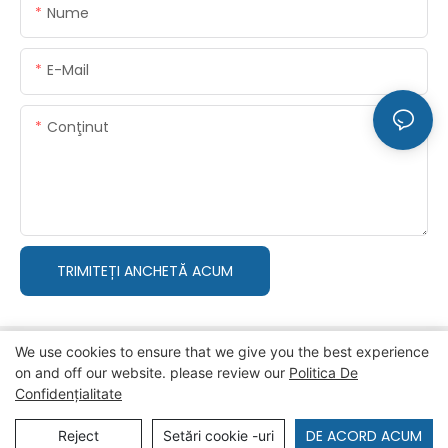
Nume
E-Mail
Conţinut
TRIMITEȚI ANCHETĂ ACUM
We use cookies to ensure that we give you the best experience
on and off our website. please review our
Politica De
Confidențialitate
Copyright © 2026 ZZKINGMACHINERY
Politica de
confidențialitate
Hartă sată
DE ACORD ACUM
Reject
Setări cookie -uri