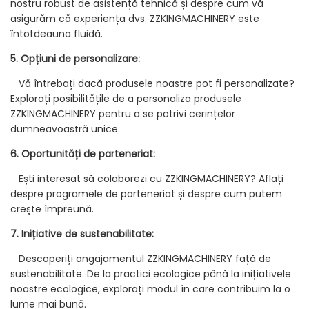
nostru robust de asistență tehnică și despre cum vă
asigurăm că experiența dvs. ZZKINGMACHINERY este
întotdeauna fluidă.
5. Opțiuni de personalizare:
Vă întrebați dacă produsele noastre pot fi personalizate?
Explorați posibilitățile de a personaliza produsele
ZZKINGMACHINERY pentru a se potrivi cerințelor
dumneavoastră unice.
6. Oportunități de parteneriat:
Ești interesat să colaborezi cu ZZKINGMACHINERY? Aflați
despre programele de parteneriat și despre cum putem
crește împreună.
7. Inițiative de sustenabilitate:
Descoperiți angajamentul ZZKINGMACHINERY față de
sustenabilitate. De la practici ecologice până la inițiativele
noastre ecologice, explorați modul în care contribuim la o
lume mai bună.