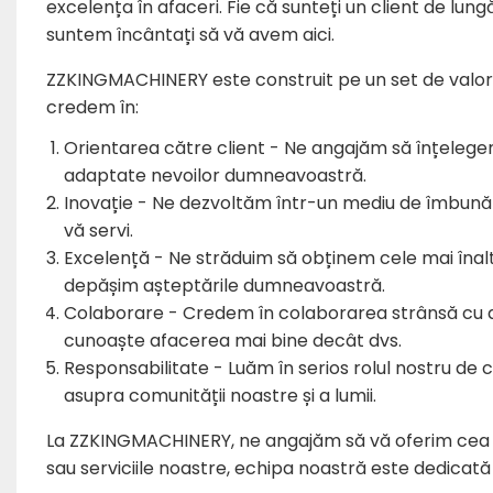
excelența în afaceri. Fie că sunteți un client de lun
suntem încântați să vă avem aici.
ZZKINGMACHINERY este construit pe un set de valori 
credem în:
Orientarea către client - Ne angajăm să înțelegem 
adaptate nevoilor dumneavoastră.
Inovație - Ne dezvoltăm într-un mediu de îmbunăt
vă servi.
Excelență - Ne străduim să obținem cele mai înalt
depășim așteptările dumneavoastră.
Colaborare - Credem în colaborarea strânsă cu d
cunoaște afacerea mai bine decât dvs.
Responsabilitate - Luăm în serios rolul nostru de
asupra comunității noastre și a lumii.
La ZZKINGMACHINERY, ne angajăm să vă oferim cea m
sau serviciile noastre, echipa noastră este dedicată