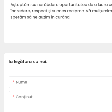
Așteptăm cu nerăbdare oportunitatea de a lucra cu t
încredere, respect și succes reciproc. Vă mulțumim 
sperăm să ne auzim în curând.
Ia legătura cu noi.
Nume
Conţinut