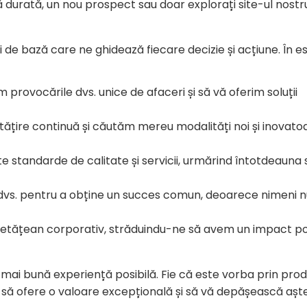
gă durată, un nou prospect sau doar explorați site-ul nost
de bază care ne ghidează fiecare decizie și acțiune. În e
provocările dvs. unice de afaceri și să vă oferim soluții
ățire continuă și căutăm mereu modalități noi și inovato
e standarde de calitate și servicii, urmărind întotdeauna 
vs. pentru a obține un succes comun, deoarece nimeni n
 cetățean corporativ, străduindu-ne să avem un impact po
ai bună experiență posibilă. Fie că este vorba prin pro
 să ofere o valoare excepțională și să vă depășească aște