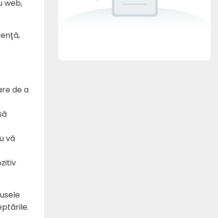
ru web,
sență,
are de a
să
u vă
zitiv
dusele
ptările.