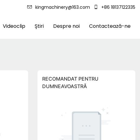
kingmachinery@163.com
+86 18137122335
Videoclip
Știri
Despre noi
Contactează-ne
RECOMANDAT PENTRU
DUMNEAVOASTRĂ
u