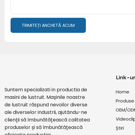
TRIMITEȚI ANCHETĂ ACUM
Link-uri
Suntem specializati in productia de
Home
masini de lustruit. Mașinile noastre
Produse
de lustruit răspund nevoilor diverse
OEM/OD
ale diverselor industrii, ajutându-ne
Videocli
clienții să îmbunătățească calitatea
produselor și să îmbunătățească
Știri
eficiența producției.