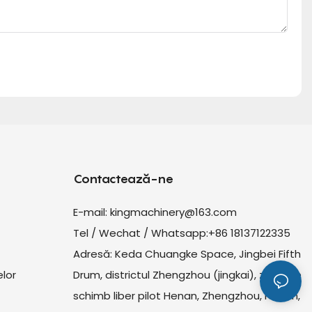
Contactează-ne
E-mail:
kingmachinery@163.com
Tel / Wechat / Whatsapp:+86 18137122335
Adresă: Keda Chuangke Space, Jingbei Fifth
lor
Drum, districtul Zhengzhou (jingkai), zona de
schimb liber pilot Henan, Zhengzhou, Henan,