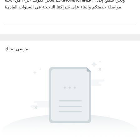
شكرًا لكونك جزءًا من عائلة ZZKINGMACHINERY! ونحن نتطلع إلى
مواصلة خدمتكم والبناء على شراكتنا الناجحة في السنوات القادمة.
موصى به لك