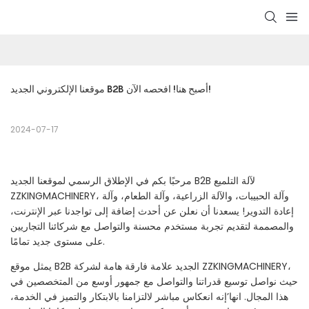
موقعنا الإلكتروني الجديد B2B أصبح هنا! افحصه الآن!
2024-07-17
مرحبًا بكم في الإطلاق الرسمي لموقعنا الجديد B2B لآلة التلميع
ZZKINGMACHINERY، وآلة الحبيبات، والآلة الزراعية، وآلة الطعام، وآلة
إعادة التدوير! يسعدنا أن نعلن عن أحدث إضافة إلى تواجدنا عبر الإنترنت،
والمصممة لتقديم تجربة مستخدم محسنة والتواصل مع شركائنا التجاريين
على مستوى جديد تمامًا.
يمثل موقع B2B الجديد علامة فارقة هامة لشركة ZZKINGMACHINERY،
حيث نواصل توسيع قدراتنا والتواصل مع جمهور أوسع من المتخصصين في
هذا المجال. انها’إنه انعكاس مباشر لالتزامنا بالابتكار والتميز في الخدمة،