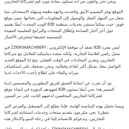
ونحن’نحن واثقون من أنه سيكون بمثابة مورد قيم لشركائنا التجاريين.
الموقع’يوفر التصميم الأنيق والحديث واجهة نظيفة وسهلة الاستخدام، مما
يجعل من السهل التنقل والوصول إلى المعلومات التي تحتاجها. يتميز موقع
الويب المحدث أيضًا بقسم B2B قوي، حيث يمكننا’ستنشر تحديثات منتظمة
حول آخر أخبار الصناعة وإطلاق المنتجات والبرامج التعليمية المفيدة
المصممة خصيصًا لمحترفي الأعمال.
في ZZKINGMACHINERY، نعتقد أن موقعنا الإلكتروني B2B ليس مجرد
تمثيل رقمي لعلامتنا التجارية، ولكنه منصة ديناميكية للتعامل مع شركائنا
التجاريين وتعزيز المحادثات في الوقت الفعلي. يتيح لنا الموقع الجديد
التواصل معك بشكل أكثر كفاءة وفعالية، ونحن نشجعك على استكشاف
ميزاته والبقاء على اطلاع بأحدث الأحداث لدينا.
نود أن نعرب عن امتناننا العميق لفريق المطورين والمصممين لدينا
لجهودهم الدؤوبة في إنشاء موقع B2B المتميز هذا. نحن أيضًا ممتنون
لشركائنا التجاريين المخلصين لدعمهم الثابت على مر السنين.
وبينما نحتفل بهذه المناسبة الهامة، فإننا نتطلع إلى المستقبل والفرص التي
تنتظرنا. نحن ملتزمون بتقديم منتجات وخدمات استثنائية لشركائنا
التجاريين، وندعوكم للانضمام إلينا في رحلة النمو والابتكار هذه.