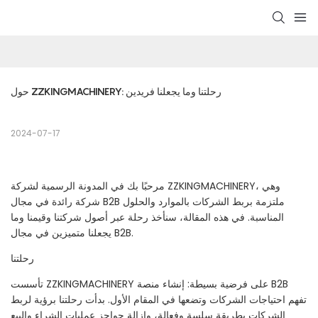
حول ZZKINGMACHINERY: رحلتنا وما يجعلنا فريدين
2024-07-17
مرحبًا بك في المدونة الرسمية لشركة ZZKINGMACHINERY، وهي
شركة رائدة في مجال B2B ملتزمة بربط الشركات بالموارد والحلول
المناسبة. في هذه المقالة، سنأخذ رحلة عبر أصول شركتنا وقيمنا وما
يجعلنا متميزين في مجال B2B.
رحلتنا
تأسست ZZKINGMACHINERY على فرضية بسيطة: إنشاء منصة B2B
تفهم احتياجات الشركات وتضعها في المقام الأول. بدأت رحلتنا برؤية لربط
الشركات بطريقة سلسة وفعالة، وإزالة حواجز عمليات الشراء والبيع