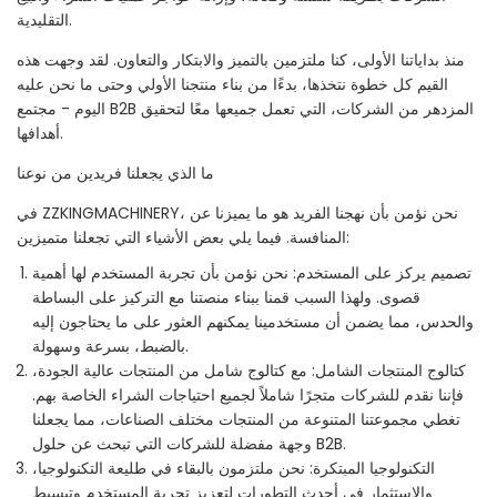
التقليدية.
منذ بداياتنا الأولى، كنا ملتزمين بالتميز والابتكار والتعاون. لقد وجهت هذه
القيم كل خطوة نتخذها، بدءًا من بناء منتجنا الأولي وحتى ما نحن عليه
اليوم - مجتمع B2B المزدهر من الشركات، التي تعمل جميعها معًا لتحقيق
أهدافها.
ما الذي يجعلنا فريدين من نوعنا
في ZZKINGMACHINERY، نحن نؤمن بأن نهجنا الفريد هو ما يميزنا عن
المنافسة. فيما يلي بعض الأشياء التي تجعلنا متميزين:
تصميم يركز على المستخدم: نحن نؤمن بأن تجربة المستخدم لها أهمية
قصوى. ولهذا السبب قمنا ببناء منصتنا مع التركيز على البساطة
والحدس، مما يضمن أن مستخدمينا يمكنهم العثور على ما يحتاجون إليه
بالضبط، بسرعة وسهولة.
كتالوج المنتجات الشامل: مع كتالوج شامل من المنتجات عالية الجودة،
فإننا نقدم للشركات متجرًا شاملاً لجميع احتياجات الشراء الخاصة بهم.
تغطي مجموعتنا المتنوعة من المنتجات مختلف الصناعات، مما يجعلنا
وجهة مفضلة للشركات التي تبحث عن حلول B2B.
التكنولوجيا المبتكرة: نحن ملتزمون بالبقاء في طليعة التكنولوجيا،
والاستثمار في أحدث التطورات لتعزيز تجربة المستخدم وتبسيط