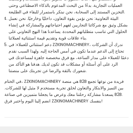
العمليات التجارية. بدءًا من البحث المدعوم بالذكاء الاصطناعي وحتى
التخزين المستند إلى السحابة، نحن نبتكر باستمرار للبقاء في الطليعة.
البيئة التعاونية: نحن نؤمن بقوة التعاون، داخليًا وخارجيًا. نحن نعمل
بشكل وثيق مع شركائنا التجاريين لفهم احتياجاتهم والمشاركة في إنشاء
الحلول التي تناسب متطلباتهم المحددة. يساعدنا هذا النهج التعاوني على
بناء علاقات قوية وتقديم قيمة استثنائية لعملائنا.
دعم استثنائي للعملاء: في ZZKINGMACHINERY، ندرك أن الشركات
تحتاج إلى الدعم عندما تكون في أمس الحاجة إليه. ولهذا السبب نقدم
دعمًا للعملاء على مدار الساعة، مع فرق مخصصة جاهزة لمساعدتك في
الرد على أي أسئلة أو مشكلات قد تكون لديك. هدفنا هو التأكد من
شعورك بالثقة والرضا عن تجربتك على منصتنا.
في الختام، ZZKINGMACHINERY هي منصة B2B فريدة من نوعها تجمع
بين التميز والابتكار والتعاون لخلق تجربة مستخدم لا مثيل لها للشركات.
يسعدنا مشاركة رحلتنا معك وعرض ما يجعلنا متميزين في صناعة B2B.
انضم إلينا اليوم واختبر فرق ZZKINGMACHINERY بنفسك!