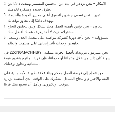
الابتكار - نحن نزدهر في بيئة من التحسين المستمر ونبحث دائمًا عن
طرق جديدة ومبتكرة لخدمتك.
التميز - نحن نسعى جاهدين لتحقيق أعلى معايير الجودة والخدمة،
ونهدف دائمًا إلى تجاوز توقعاتك.
التعاون - نحن نؤمن بأهمية العمل معك بشكل وثيق لتحقيق النجاح
المشترك، حيث لا أحد يعرف عملك أفضل منك.
المسؤولية - نحن نأخذ دورنا كشركة مواطنة على محمل الجد، ونسعى
جاهدين لإحداث تأثير إيجابي على مجتمعنا والعالم.
في ZZKINGMACHINERY، نحن ملتزمون بتزويدك بأفضل تجربة ممكنة.
سواء كان ذلك من خلال منتجاتنا أو خدماتنا، فإن فريقنا ملتزم بتقديم قيمة
استثنائية وتجاوز توقعاتك.
نحن نتطلع إلى فرصة العمل معكم وبناء علاقة طويلة الأمد مبنية على
الثقة والاحترام والنجاح المتبادل. نشكرك على الوقت الذي أمضيته لزيارة
موقعنا الإلكتروني ونأمل أن نسمع منك قريبًا.