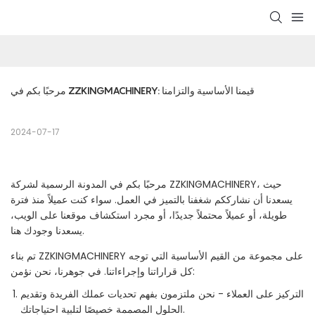
مرحبًا بكم في ZZKINGMACHINERY: قيمنا الأساسية والتزامنا
2024-07-17
مرحبًا بكم في المدونة الرسمية لشركة ZZKINGMACHINERY، حيث
يسعدنا أن نشارككم شغفنا بالتميز في العمل. سواء كنت عميلاً منذ فترة
طويلة، أو عميلاً محتملاً جديدًا، أو مجرد استكشاف موقعنا على الويب،
يسعدنا وجودك هنا.
تم بناء ZZKINGMACHINERY على مجموعة من القيم الأساسية التي توجه
كل قراراتنا وإجراءاتنا. في جوهرنا، نحن نؤمن:
التركيز على العملاء - نحن ملتزمون بفهم تحديات عملك الفريدة وتقديم
الحلول المصممة خصيصًا لتلبية احتياجاتك.