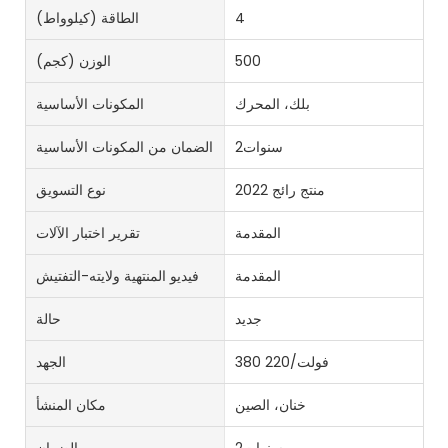
4
الطاقة (كيلوواط)
500
الوزن (كجم)
بلك، المحرك
المكونات الأساسية
سنوات2
الضمان من المكونات الأساسية
منتج رائج 2022
نوع التسويق
المقدمة
تقرير اختبار الآلات
المقدمة
فيديو المنتهية ولايته-التفتيش
جديد
حالة
380 فولت/220
الجهد
خنان، الصين
مكان المنشأ
سنوات2
الضمان