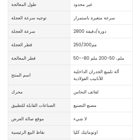
غير محدود
طول المعالجة
سرعة متغيرة باستمرار
توجيه سرعة العجلة
2800 دورة/دقيقة
سرعة العجلة
مم250/300
قطر العجلة
50--80 ملم، 50-200 ملم
قطر المعالجة
آلة تلميع الجدران الداخلية
اسم المنتج
للأنابيب الفولاذية
لفائف النحاس
محرك
مصنع التصنيع
الصناعات القابلة للتطبيق
لا شيء
موقع صالة العرض
اوتوماتيك كليا
نقاط البيع الرئيسية