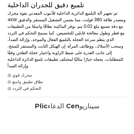
تلميع دقيق للجدران الداخلية
تم تجهيز آلة التلميع الدائرية الداخلية للأنبوب المعدني بقوة محرك
4KW ومصدر طاقة 380 فولت، مما يضمن التشغيل المستقر والدقيق
مع دقة تصنيع تبلغ 0.02 مم. توفر الماكينة نطاقًا واسعًا من التطبيقات
مع قطر وطول معالجة قابلين للتخصيص، كما يسمح التحكم في التردد
الذي ينظم سرعة العجلة بالتلميع الفعال والموحد، وإزالة الصدأ،
وسحب الأسلاك، ووظائف المرآة. إن الهيكل الثابت والمستقر للمنتج،
إلى جانب القدرة على ضبط الزاوية واختيار عجلة الطحن وفقًا
للمتطلبات، يجعله خيارًا مثاليًا لمختلف تطبيقات تلميع الدائرة الداخلية
وإزالة الصدأ.
◎ محرك قوي
◎ نطاق تطبيق واسع
◎ التحكم في التردد
Plicالدعاء Cenسيناريو