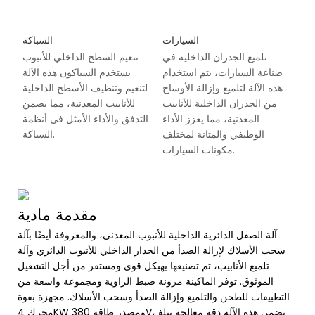
السيارات
السباكة
تلميع الجدران الداخلية في
تنعيم السطح الداخلي للأنبوب
صناعة السيارات، يتم استخدام
يستخدم السباكون هذه الآلة
هذه الآلة لتلميع وإزالة الأوساخ
لتنعيم وتنظيف الأسطح الداخلية
من الجدران الداخلية للأنابيب
للأنابيب المعدنية، مما يضمن
المعدنية، مما يعزز الأداء
التدفق والأداء الأمثل في أنظمة
الوظيفي والمتانة لمختلف
السباكة.
مكونات السيارات.
مقدمة مادية
آلة الصقل الدائرية الداخلية للأنبوب المعدني، والمعروفة أيضًا بآلة
سحب الأسلاك لإزالة الصدأ من الجدار الداخلي للأنبوب الدائري وآلة
تلميع الأنابيب، تم تصنيعها بهيكل قوي ومستقر من أجل التشغيل
الموثوق. توفر الماكينة مرونة ضبط الزاوية ومجموعة واسعة من
التطبيقات للطحن والتلميع وإزالة الصدأ وسحب الأسلاك. مجهزة بقوة
محرك 4KW ومصدر طاقة 380V، تضمن هذه الآلة دقة معالجة تبلغ