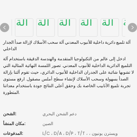
آلة تلميع دائرية داخلية للأنبوب المعدني آلة سحب الأسلاك لإزالة صدأ الجدار
الداخلي
ادخل إلى عالم من التكنولوجيا المتقدمة والهندسة الدقيقة باستخدام آلة
التلميع الدائرية الداخلية للأنبوب المعدني. تصور اللمسة النهائية المثالية التي
لا تشوبها شائبة على الجدران الداخلية للأنبوب الدائري، حيث تقوم آلتنا بإزالة
الصدأ بسهولة وسحب الأسلاك لإنشاء سطح أملس مصقول. ارفع مستوى
تجربة تلميع الأنابيب الخاصة بك وحقق أعلى النتائج جودة باستخدام معداتنا
المتطورة.
دعم الشحن البحري
الشحن:
الصين
مكان المنشأ:
L/C ، D/A ، D/P ، T/T ، ويسترن يونيون ،
المدفوعات: