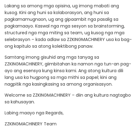
Lakang sa among mga opisina, ug imong mabati ang
kusog. Kini ang huni sa kolaborasyon, ang huni sa
pagkamamugnaon, ug ang gipaambit nga pasalig sa
pagkamaayo. Kaswal nga mga sesyon sa brainstorming,
structured nga mga miting sa team, ug kusog nga mga
selebrasyon – kada adlaw sa ZZKINGMACHINERY usa ka bag-
ong kapitulo sa atong kolektibong panaw.
Samtang imong gisuhid ang mga tanyag sa
ZZKINGMACHINERY, giimbitahan ka namon nga tun-an pag-
ayo ang esensya kung kinsa kami. Ang atong kultura dili
lang usa ka hugpong sa mga mithi sa papel; kini ang
nagpitik nga kasingkasing sa among organisasyon.
Welcome sa ZZKINGMACHINERY – diin ang kultura nagtagbo
sa kahusayan.
Labing maayo nga Regards,
ZZKINGMACHINERY Team