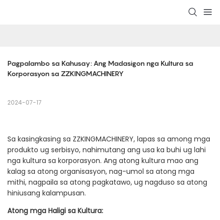
Pagpalambo sa Kahusay: Ang Madasigon nga Kultura sa 
Korporasyon sa ZZKINGMACHINERY
2024-07-17
Sa kasingkasing sa ZZKINGMACHINERY, lapas sa among mga
produkto ug serbisyo, nahimutang ang usa ka buhi ug lahi
nga kultura sa korporasyon. Ang atong kultura mao ang
kalag sa atong organisasyon, nag-umol sa atong mga
mithi, nagpaila sa atong pagkatawo, ug nagduso sa atong
hiniusang kalampusan.
Atong mga Haligi sa Kultura: