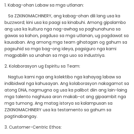
1. Kabag-ohan Labaw sa mga utlanan:
Sa ZZKINGMACHINERY, ang kabag-ohan dili lang usa ka
buzzword; kini usa ka paagi sa kinabuhi. Among gipalambo
ang usa ka kultura nga nag-awhag sa paghunahuna sa
gawas sa kahon, pagduso sa mga utlanan, ug pagdawat sa
kausaban. Ang among mga team gihatagan og gahum sa
pagsuhid sa mga bag-ong ideya, pagsiguro nga kami
magpabilin sa unahan sa mga uso sa industriya.
2. Kolaborasyon ug Espiritu sa Team:
Nagtuo kami nga ang kolektibo nga kahayag labaw sa
indibidwal nga kahusayan. Ang kolaborasyon nakagamot sa
atong DNA, nagmugna og usa ka palibot diin ang lain-laing
mga talento naghiusa aron makab-ot ang gipaambit nga
mga tumong. Ang matag istorya sa kalampusan sa
ZZKINGMACHINERY usa ka testamento sa gahum sa
pagtinabangay.
3. Customer-Centric Ethos: