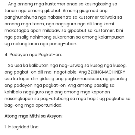
Ang among mga kustomer anaa sa kasingkasing sa
tanan nga among gibuhat. Among giugmad ang
panghunahuna nga nakasentro sa kustomer taliwala sa
among mga team, nga nagsiguro nga dili lang kami
makatagbo apan milabaw sa gipaabut sa kustomer. Kini
nga pasalig nahimong sukaranan sa among kalampusan
ug malungtaron nga panag-uban.
4. Padayon nga Pagkat-on:
Sa usa ka kalibutan nga nag-uswag sa kusog nga kusog,
ang pagkat-on dili ma-negotiable. Ang ZZKINGMACHINERY
usa ka lugar diin gidasig ang pagkamausisaon, ug gisaulog
ang padayon nga pagkat-on. Ang among pasalig sa
kahibalo nagsiguro nga ang among mga koponan
nasangkapan sa pag-atubang sa mga hagit ug pagkuha sa
bag-ong mga oportunidad.
Atong mga Mithi sa Aksyon:
1. Integridad Una: