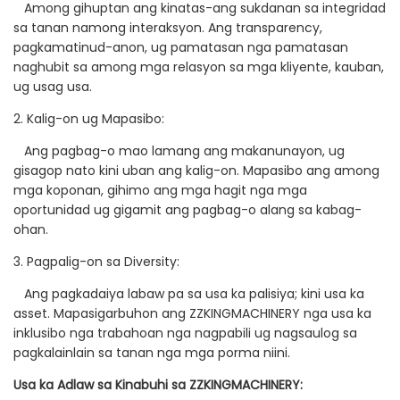
Among gihuptan ang kinatas-ang sukdanan sa integridad
sa tanan namong interaksyon. Ang transparency,
pagkamatinud-anon, ug pamatasan nga pamatasan
naghubit sa among mga relasyon sa mga kliyente, kauban,
ug usag usa.
2. Kalig-on ug Mapasibo:
Ang pagbag-o mao lamang ang makanunayon, ug
gisagop nato kini uban ang kalig-on. Mapasibo ang among
mga koponan, gihimo ang mga hagit nga mga
oportunidad ug gigamit ang pagbag-o alang sa kabag-
ohan.
3. Pagpalig-on sa Diversity:
Ang pagkadaiya labaw pa sa usa ka palisiya; kini usa ka
asset. Mapasigarbuhon ang ZZKINGMACHINERY nga usa ka
inklusibo nga trabahoan nga nagpabili ug nagsaulog sa
pagkalainlain sa tanan nga mga porma niini.
Usa ka Adlaw sa Kinabuhi sa ZZKINGMACHINERY: