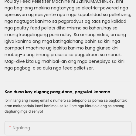
Poultry Feed Pelletizer Machine ni ZZKINGMACHINERY. Kini
nga bag-ong makina nagtanyag sa electric-powered nga
operasyon ug episyente nga mga kapabilidad sa pelletizing,
nga nagtugot kanimo sa pagprodyus og taas nga kalidad
nga poultry feed pellets diha mismo sa kaharuhay sa
imong kaugalingong panimalay. Sa among video, among
igiya kanimo ang mga katingalahang bahin sa kini nga
compact machine ug ipakita kanimo kung giunsa kini
mabag-o ang imong proseso sa pagpakaon sa manok.
Mag-dive kita ug mahibal-an ang mga benepisyo sa kini
nga pagbag-o sa dula nga feed pelletizer.
Kon duna kay dugang pangutana, pagsulat kanamo
Ibilin lang ang imong email o numero sa telepono sa porma sa pagkontak
aron makapadala kami kanimo usa ka libre nga kinutlo alang sa among
daghang mga disenyo!
Ngalang