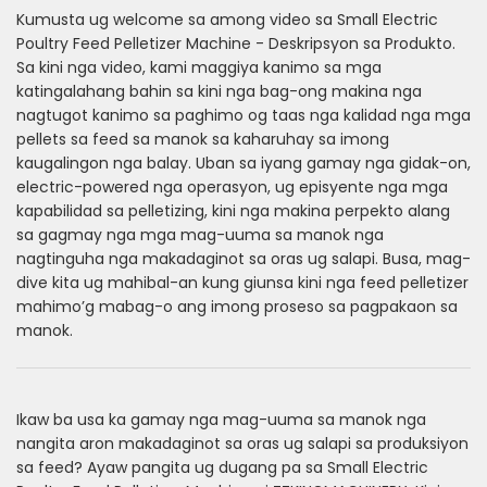
Kumusta ug welcome sa among video sa Small Electric
Poultry Feed Pelletizer Machine - Deskripsyon sa Produkto.
Sa kini nga video, kami maggiya kanimo sa mga
katingalahang bahin sa kini nga bag-ong makina nga
nagtugot kanimo sa paghimo og taas nga kalidad nga mga
pellets sa feed sa manok sa kaharuhay sa imong
kaugalingon nga balay. Uban sa iyang gamay nga gidak-on,
electric-powered nga operasyon, ug episyente nga mga
kapabilidad sa pelletizing, kini nga makina perpekto alang
sa gagmay nga mga mag-uuma sa manok nga
nagtinguha nga makadaginot sa oras ug salapi. Busa, mag-
dive kita ug mahibal-an kung giunsa kini nga feed pelletizer
mahimo’g mabag-o ang imong proseso sa pagpakaon sa
manok.
Ikaw ba usa ka gamay nga mag-uuma sa manok nga
nangita aron makadaginot sa oras ug salapi sa produksiyon
sa feed? Ayaw pangita ug dugang pa sa Small Electric