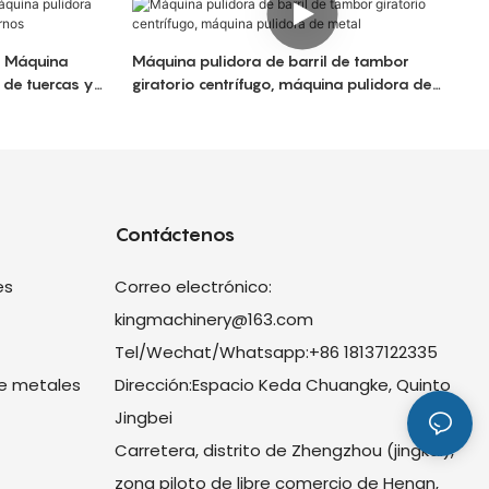
l Máquina
Máquina pulidora de barril de tambor
 de tuercas y
giratorio centrífugo, máquina pulidora de
metal
Contáctenos
es
Correo electrónico:
kingmachinery@163.com
Tel/Wechat/Whatsapp:+86 18137122335
e metales
Dirección:Espacio Keda Chuangke, Quinto
Jingbei
Carretera, distrito de Zhengzhou (jingkai),
zona piloto de libre comercio de Henan,