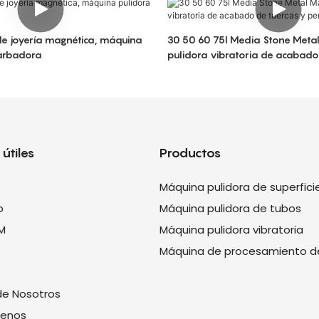
de joyería magnética, máquina
30 50 60 75l Media Stone Meta
arbadora
pulidora vibratoria de acabado
pernos
útiles
Productos
Máquina pulidora de superfici
o
Máquina pulidora de tubos
M
Máquina pulidora vibratoria
Máquina de procesamiento d
de Nosotros
tenos