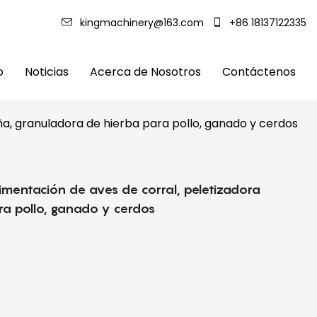
kingmachinery@163.com
+86 18137122335
o
Noticias
Acerca de Nosotros
Contáctenos
ña, granuladora de hierba para pollo, ganado y cerdos
limentación de aves de corral, peletizadora
a pollo, ganado y cerdos