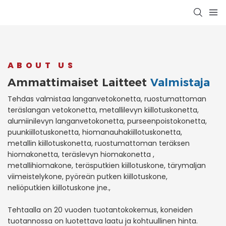
ABOUT US
Ammattimaiset Laitteet
Valmistaja
Tehdas valmistaa langanvetokonetta, ruostumattoman
teräslangan vetokonetta, metallilevyn kiillotuskonetta,
alumiinilevyn langanvetokonetta, purseenpoistokonetta,
puunkiillotuskonetta, hiomanauhakiillotuskonetta,
metallin kiillotuskonetta, ruostumattoman teräksen
hiomakonetta, teräslevyn hiomakonetta ,
metallihiomakone, teräsputkien kiillotuskone, tärymaljan
viimeistelykone, pyöreän putken kiillotuskone,
neliöputkien kiillotuskone jne.,
Tehtaalla on 20 vuoden tuotantokokemus, koneiden
tuotannossa on luotettava laatu ja kohtuullinen hinta.