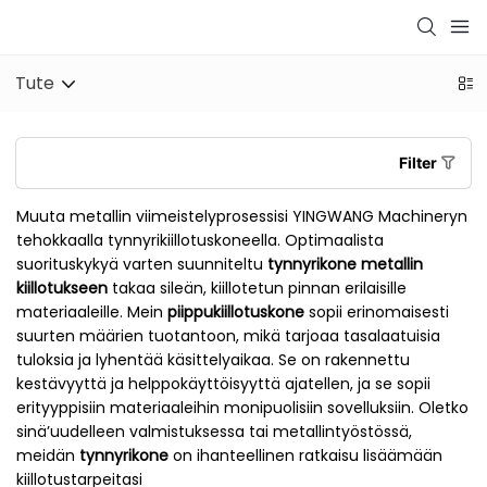
Tute
Filter
Muuta metallin viimeistelyprosessisi YINGWANG Machineryn
tehokkaalla tynnyrikiillotuskoneella. Optimaalista
suorituskykyä varten suunniteltu
tynnyrikone metallin
kiillotukseen
takaa sileän, kiillotetun pinnan erilaisille
materiaaleille. Mein
piippukiillotuskone
sopii erinomaisesti
suurten määrien tuotantoon, mikä tarjoaa tasalaatuisia
tuloksia ja lyhentää käsittelyaikaa. Se on rakennettu
kestävyyttä ja helppokäyttöisyyttä ajatellen, ja se sopii
erityyppisiin materiaaleihin monipuolisiin sovelluksiin. Oletko
sinä’uudelleen valmistuksessa tai metallintyöstössä,
meidän
tynnyrikone
on ihanteellinen ratkaisu lisäämään
kiillotustarpeitasi