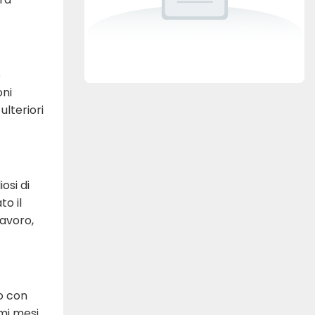
o
oni
ulteriori
osi di
o il
lavoro,
o con
imi mesi