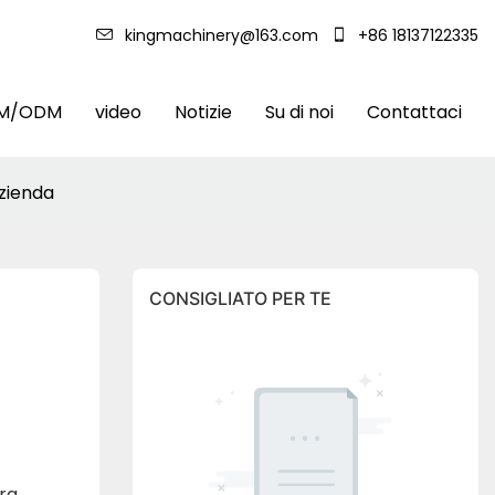
kingmachinery@163.com
+86 18137122335
M/ODM
video
Notizie
Su di noi
Contattaci
azienda
CONSIGLIATO PER TE
ra