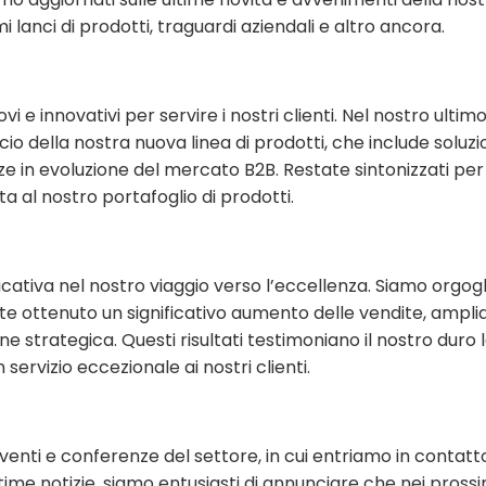
i lanci di prodotti, traguardi aziendali e altro ancora.
 innovativi per servire i nostri clienti. Nel nostro ultim
io della nostra nuova linea di prodotti, che include soluzi
e in evoluzione del mercato B2B. Restate sintonizzati per 
 al nostro portafoglio di prodotti.
cativa nel nostro viaggio verso l’eccellenza. Siamo orgogli
ttenuto un significativo aumento delle vendite, ampliat
e strategica. Questi risultati testimoniano il nostro duro 
servizio eccezionale ai nostri clienti.
enti e conferenze del settore, in cui entriamo in contatt
ltime notizie, siamo entusiasti di annunciare che nei pross