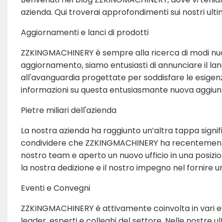
azienda. Qui troverai approfondimenti sui nostri ultim
Aggiornamenti e lanci di prodotti
ZZKINGMACHINERY è sempre alla ricerca di modi nuovi e
aggiornamento, siamo entusiasti di annunciare il lanc
all'avanguardia progettate per soddisfare le esigenz
informazioni su questa entusiasmante nuova aggiunta
Pietre miliari dell'azienda
La nostra azienda ha raggiunto un’altra tappa signifi
condividere che ZZKINGMACHINERY ha recentemente o
nostro team e aperto un nuovo ufficio in una posizion
la nostra dedizione e il nostro impegno nel fornire un 
Eventi e Convegni
ZZKINGMACHINERY è attivamente coinvolta in vari ev
leader, esperti e colleghi del settore. Nelle nostre u