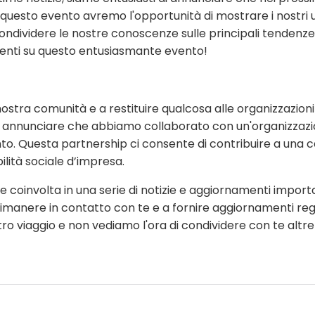
uesto evento avremo l'opportunità di mostrare i nostri u
 condividere le nostre conoscenze sulle principali tendenze
amenti su questo entusiasmante evento!
tra comunità e a restituire qualcosa alle organizzazioni
i di annunciare che abbiamo collaborato con un'organizzaz
nto. Questa partnership ci consente di contribuire a una 
bilità sociale d’impresa.
oinvolta in una serie di notizie e aggiornamenti importa
a rimanere in contatto con te e a fornire aggiornamenti rego
ro viaggio e non vediamo l'ora di condividere con te altre