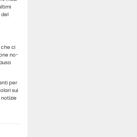
ltimi
 del
 che ci
ione no-
causa
nti per
lari sui
 notizie