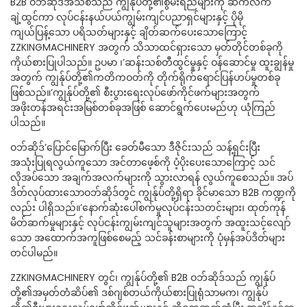
B2B ဝဘ်ဆိုဒ်အသစ်သည် ကျွန်ုပ်တို့၏စွမ်းရည်များကို ဆက်လက်
ချဲ့ထွင်ကာ လုပ်ငန်းနယ်ပယ်ကျွမ်းကျင်ပညာရှင်များနှင့် ပိုမို
ကျယ်ပြန့်သော ပရိသတ်များနှင့် ချိတ်ဆက်ပေးသောကြောင့်
ZZKINGMACHINERY အတွက် သိသာထင်ရှားသော မှတ်တိုင်တစ်ခုကို
ကိုယ်စားပြုပါသည်။ ဥပမာ ၊’ဆန်းသစ်တီထွင်မှုနှင့် ဝန်ဆောင်မှု ထူးချွန်မှု
အတွက် ကျွန်ုပ်တို့၏ကတိကဝတ်ကို တိုက်ရိုက်ရောင်ပြန်ဟပ်မှုတစ်ခု
ဖြစ်သည်။’ကျွန်ုပ်တို့၏ စီးပွားရေးလုပ်ဖော်ကိုင်ဖက်များအတွက်
အဖိုးတန်အရင်းအမြစ်တစ်ခုအဖြစ် ဆောင်ရွက်ပေးမည်ဟု ယုံကြည်
ပါသည်။
ဝဘ်ဆိုဒ်’ပြောင်မြောက်ပြီး ခေတ်မီသော ဒီဇိုင်းသည် သန့်ရှင်းပြီး
အသုံးပြုရလွယ်ကူသော အင်တာဖေ့စ်ကို ပံ့ပိုးပေးသောကြောင့် သင်
လိုအပ်သော အချက်အလက်များကို သွားလာရန် လွယ်ကူစေသည်။ အပ်
ဒိတ်လုပ်ထားသောဝဘ်ဆိုဒ်တွင် ကျွန်ုပ်တို့ရှိရာ ခိုင်မာသော B2B ကဏ္ဍကို
လည်း ပါရှိသည်။’နောက်ဆုံးပေါ်စက်မှုလုပ်ငန်းသတင်းများ၊ ထုတ်ကုန်
မိတ်ဆက်မှုများနှင့် လုပ်ငန်းကျွမ်းကျင်သူများအတွက် အထူးသင့်လျော်
သော အထောက်အကူဖြစ်စေမည့် သင်ခန်းစာများကို ပုံမှန်အပ်ဒိတ်များ
တင်ပါမည်။
ZZKINGMACHINERY တွင်၊ ကျွန်ုပ်တို့၏ B2B ဝဘ်ဆိုဒ်သည် ကျွန်ုပ်
တို့၏အမှတ်တံဆိပ်၏ ဒစ်ဂျစ်တယ်ကိုယ်စားပြုရုံသာမက၊ ကျွန်ုပ်