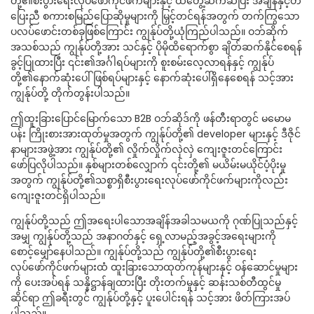
တို့၏စီးပွားရေးလုပ်ဖော်ကိုင်ဖက်များနှင့် ထိတွေ့ဆက်ဆံပြီး အချိန်နှင့်တ
ပြေးညီ စကားစမြည်ပြောဆိုမှုများကို မြှင့်တင်ရန်အတွက် တက်ကြွသော
ပလပ်ဖောင်းတစ်ခုဖြစ်ကြောင်း ကျွန်ုပ်တို့ယုံကြည်ပါသည်။ ဝဘ်ဆိုက်
အသစ်သည် ကျွန်ုပ်တို့အား သင်နှင့် ပိုမိုထိရောက်စွာ ချိတ်ဆက်နိုင်စေရန်
ခွင့်ပြုထားပြီး ၎င်း၏အင်္ဂါရပ်များကို စူးစမ်းလေ့လာရန်နှင့် ကျွန်ုပ်
တို့၏နောက်ဆုံးပေါ်ဖြစ်ရပ်များနှင့် နောက်ဆုံးပေါ်ရှိနေစေရန် သင့်အား
ကျွန်ုပ်တို့ တိုက်တွန်းပါသည်။
ဤထူးခြားပြောင်မြောက်သော B2B ဝဘ်ဆိုဒ်ကို ဖန်တီးရာတွင် မမောမ
ပန်း ကြိုးစားအားထုတ်မှုအတွက် ကျွန်ုပ်တို့၏ developer များနှင့် ဒီဇိုင်
နာများအဖွဲ့အား ကျွန်ုပ်တို့၏ လှိုက်လှိုက်လှဲလှဲ ကျေးဇူးတင်ကြောင်း
ဖော်ပြလိုပါသည်။ နှစ်များတစ်လျှောက် ၎င်းတို့၏ မယိမ်းမယိုင်ပံ့ပိုးမှု
အတွက် ကျွန်ုပ်တို့၏သစ္စာရှိစီးပွားရေးလုပ်ဖော်ကိုင်ဖက်များကိုလည်း
ကျေးဇူးတင်ရှိပါသည်။
ကျွန်ုပ်တို့သည် ဤအရေးပါသောအချိန်အခါသမယကို ဂုဏ်ပြုသည်နှင့်
အမျှ ကျွန်ုပ်တို့သည် အနာဂတ်နှင့် ရှေ့လာမည့်အခွင့်အရေးများကို
စောင့်မျှော်နေပါသည်။ ကျွန်ုပ်တို့သည် ကျွန်ုပ်တို့၏စီးပွားရေး
လုပ်ဖော်ကိုင်ဖက်များထံ ထူးခြားသောထုတ်ကုန်များနှင့် ဝန်ဆောင်မှုများ
ကို ပေးအပ်ရန် သန္နိဋ္ဌာန်ချထားပြီး တိုးတက်မှုနှင့် ဆန်းသစ်တီထွင်မှု
ဆိုင်ရာ ဤခရီးတွင် ကျွန်ုပ်တို့နှင့် ပူးပေါင်းရန် သင့်အား ဖိတ်ကြားအပ်
ပါသည်။