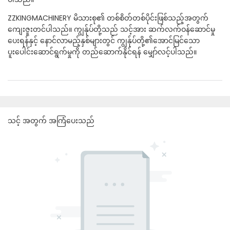
ZZKINGMACHINERY မိသားစု၏ တစ်စိတ်တစ်ပိုင်းဖြစ်သည့်အတွက်
ကျေးဇူးတင်ပါသည်။ ကျွန်ုပ်တို့သည် သင့်အား ဆက်လက်ဝန်ဆောင်မှု
ပေးရန်နှင့် နောင်လာမည့်နှစ်များတွင် ကျွန်ုပ်တို့၏အောင်မြင်သော
ပူးပေါင်းဆောင်ရွက်မှုကို တည်ဆောက်နိုင်ရန် မျှော်လင့်ပါသည်။
သင့် အတွက် အကြံပေးသည်