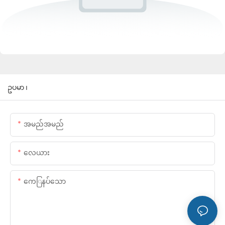
ဥပမာ ၊
အမည်အမည်
လေယား
ကေြနပ်သော