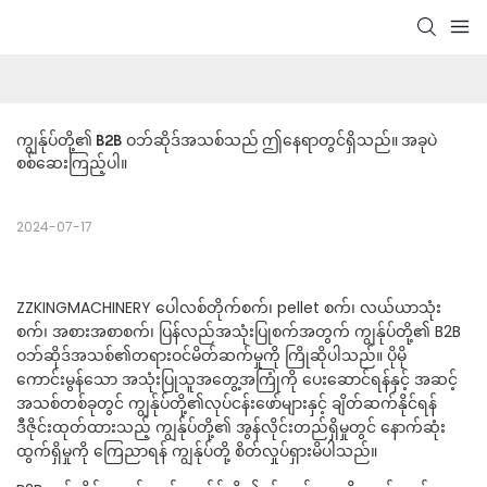
ကျွန်ုပ်တို့၏ B2B ဝဘ်ဆိုဒ်အသစ်သည် ဤနေရာတွင်ရှိသည်။ အခုပဲ 
စစ်ဆေးကြည့်ပါ။
2024-07-17
ZZKINGMACHINERY ပေါလစ်တိုက်စက်၊ pellet စက်၊ လယ်ယာသုံး
စက်၊ အစားအစာစက်၊ ပြန်လည်အသုံးပြုစက်အတွက် ကျွန်ုပ်တို့၏ B2B
ဝဘ်ဆိုဒ်အသစ်၏တရားဝင်မိတ်ဆက်မှုကို ကြိုဆိုပါသည်။ ပိုမို
ကောင်းမွန်သော အသုံးပြုသူအတွေ့အကြုံကို ပေးဆောင်ရန်နှင့် အဆင့်
အသစ်တစ်ခုတွင် ကျွန်ုပ်တို့၏လုပ်ငန်းဖော်များနှင့် ချိတ်ဆက်နိုင်ရန်
ဒီဇိုင်းထုတ်ထားသည့် ကျွန်ုပ်တို့၏ အွန်လိုင်းတည်ရှိမှုတွင် နောက်ဆုံး
ထွက်ရှိမှုကို ကြေညာရန် ကျွန်ုပ်တို့ စိတ်လှုပ်ရှားမိပါသည်။