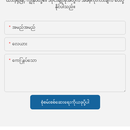
ထားခဲ့ရုံဖြင့် ကျွန်ုပ်တို့၏ ဒီဇိုင်းမျိုးစုံအတွက် အခမဲ့ကိုးကားချက် ပေးပို့
နိုင်ပါသည်။
အမည်အမည်
လေယား
ကေြနပ်သော
စုံစမ်းစစ်ဆေးရေးကိုယခုပို့ပါ