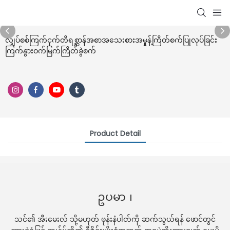
လျှပ်စစ်ကြက်ငှက်တိရစ္ဆာန်အစာအသေးစားအမှုန့်ကြိတ်စက်ပြုလုပ်ခြင်း
ကြက်နွားဝက်မြက်ကြိတ်ခွဲစက်
Product Detail
ဥပမာ ၊
သင်၏ အီးမေးလ် သို့မဟုတ် ဖုန်းနံပါတ်ကို ဆက်သွယ်ရန် ဖောင်တွင်