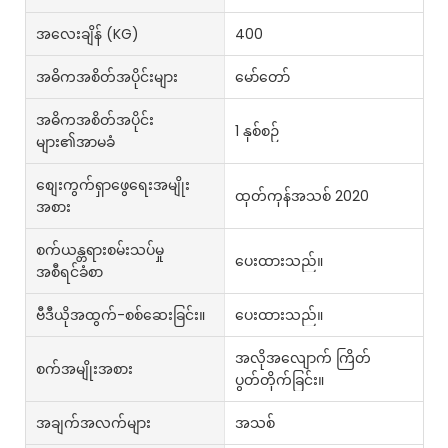
အလေးချိန် (KG)
400
အဓိကအစိတ်အပိုင်းများ
မော်တော်
အဓိကအစိတ်အပိုင်း
1 နှစ်စဉ်
များ၏အာမခံ
စျေးကွက်ရှာဖွေရေးအမျိုး
ထုတ်ကုန်အသစ် 2020
အစား
စက်ယန္တရားစမ်းသပ်မှု
ပေးထားသည်။
အစီရင်ခံစာ
ဗီဒီယိုအထွက်-စစ်ဆေးခြင်း။
ပေးထားသည်။
အလိုအလျောက် ကြိတ်
စက်အမျိုးအစား
ပွတ်တိုက်ခြင်း။
အချက်အလက်များ
အသစ်