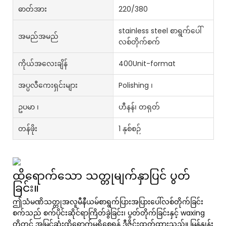
ဓာတ်အား
220/380
stainless steel စာရွက်ပေါ်
အမည်အမည်
လစ်တိုက်စက်
ကိုယ်အလေးချိန်
400Unit-format
အပ္ပလီကေးရှင်းများ
Polishing ၊
ဥပမာ ၊
ဟီနန်၊ တရုတ်
တန်ဖိုး
1 နှစ်စဉ်
ထိရောက်သော သတ္တုမျက်နှာပြင် ပွတ်
ခြင်း။
ဤသံမဏိသတ္တုအလူမီနီယမ်စာရွက်ပြားအပြားပေါ်လစ်တိုက်ခြင်း
စက်သည် စက်ပိုင်းဆိုင်ရာကြိတ်ခွဲခြင်း၊ ပွတ်တိုက်ခြင်းနှင့် waxing
တို့တွင် အမြင့်ဆုံးထိရောက်မှုရှိစေရန် ဒီဇိုင်းထုတ်ထားသည်။ မြန်နှုန်း