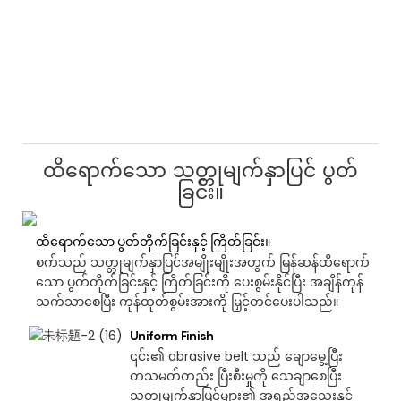
ထိရောက်သော သတ္တုမျက်နှာပြင် ပွတ်
ခြင်း။
ထိရောက်သော ပွတ်တိုက်ခြင်းနှင့် ကြိတ်ခြင်း။
စက်သည် သတ္တုမျက်နှာပြင်အမျိုးမျိုးအတွက် မြန်ဆန်ထိရောက်
သော ပွတ်တိုက်ခြင်းနှင့် ကြိတ်ခြင်းကို ပေးစွမ်းနိုင်ပြီး အချိန်ကုန်
သက်သာစေပြီး ကုန်ထုတ်စွမ်းအားကို မြှင့်တင်ပေးပါသည်။
Uniform Finish
၎င်း၏ abrasive belt သည် ချောမွေ့ပြီး
တသမတ်တည်း ပြီးစီးမှုကို သေချာစေပြီး
သတ္တုမျက်နှာပြင်များ၏ အရည်အသွေးနှင့်