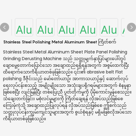
Stainless Steel Polishing Metal Aluminum Sheet ကြိတ်စက်
Stainless Steel Metal Aluminum Sheet Plate Panel Polishing
Grinding Derusting Machine သည် သတ္တုမျက်နှာပြင်များပေါ်တွင်
ချောမွေ့တောက်ပြောင်သော အချောထည်ရရှိရန်အတွက် အစွမ်းထက်ပြီး
ထိရောက်သောကိရိယာတစ်ခုဖြစ်သည်။ ၎င်း၏ abrasive belt Flat
polishing ဒီဇိုင်းသည် မော်တော်ယာဥ်၊ အာကာသယာဉ်နှင့် ဆောက်လုပ်
ရေးလုပ်ငန်းစသည့် အမျိုးမျိုးသော အသုံးချပရိုဂရမ်များအတွက် စံနမူနာ
ဖြစ်စေပြီး လျင်မြန်ပြီး တစ်ပြေးညီ ပွတ်တိုက်မှုကို ပိုမိုကောင်းမွန်စေသည်။
သံချေးတက်ခြင်း၊ မစုံလင်မှုများကို ကြိတ်ချေရန် လိုအပ်သည်ဖြစ်စေ
ကြေးမုံကဲ့သို့ အချောထည်ပြုလုပ်ရန် လိုအပ်သည်ဖြစ်စေ ဤစက်သည်
သတ္တုလုပ်ငန်းကျွမ်းကျင်သူများအတွက် စွယ်စုံရနှင့် မရှိမဖြစ်လိုအပ်သော
ကိရိယာတစ်ခုဖြစ်သည်။