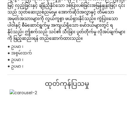
မြင့် လှည့်ခြင်းနှင့် ချိန်ညှိနိုင်သော ဒစ်ပြားပစ်ခြင်းအမြန်နှုန်းဖြင့်၊ ၎င်း
သည် သုတ်ဆေးညစ်ညမ်းမှု၊ အောက်ဆိုဒ်အလွှာနှင့် တိမ်သော
အမှတ်အသားများကို လွယ်ကူစွာ ဖယ်ရှားနိုင်သည်။ ကွဲပြားသော
ပါဝါနှင့် စီမံဆောင်ရွက်မှု အကျယ်ရှိသော မော်ဒယ်များတွင် ရ
နိုင်သည်၊ ဤစက်သည် သင်၏ သီးခြား ပွတ်တိုက်မှု လိုအပ်ချက်များ
ကို ဖြည့်ဆည်းရန် တည်ဆောက်ထားသည်။
● ဥပမာ ၊
● အစွမ်းထက်
● ဥပမာ ၊
● ဥပမာ ၊
ထုတ်ကုန်ပြသမှု