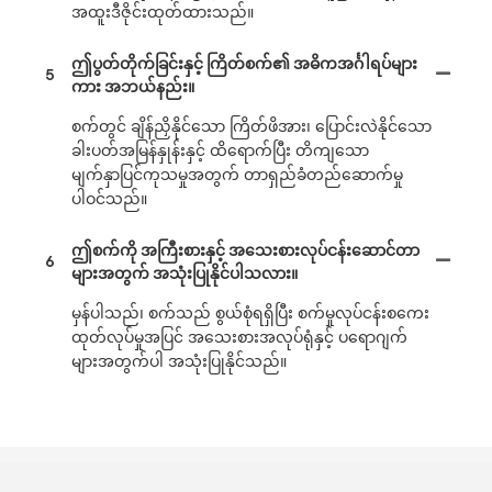
အထူးဒီဇိုင်းထုတ်ထားသည်။
ဤပွတ်တိုက်ခြင်းနှင့် ကြိတ်စက်၏ အဓိကအင်္ဂါရပ်များ
5
ကား အဘယ်နည်း။
စက်တွင် ချိန်ညှိနိုင်သော ကြိတ်ဖိအား၊ ပြောင်းလဲနိုင်သော
ခါးပတ်အမြန်နှုန်းနှင့် ထိရောက်ပြီး တိကျသော
မျက်နှာပြင်ကုသမှုအတွက် တာရှည်ခံတည်ဆောက်မှု
ပါဝင်သည်။
ဤစက်ကို အကြီးစားနှင့် အသေးစားလုပ်ငန်းဆောင်တာ
6
များအတွက် အသုံးပြုနိုင်ပါသလား။
မှန်ပါသည်၊ စက်သည် စွယ်စုံရရှိပြီး စက်မှုလုပ်ငန်းစကေး
ထုတ်လုပ်မှုအပြင် အသေးစားအလုပ်ရုံနှင့် ပရောဂျက်
များအတွက်ပါ အသုံးပြုနိုင်သည်။