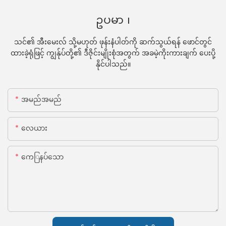
ဥပမာ ၊
သင်၏ အီးမေးလ် သို့မဟုတ် ဖုန်းနံပါတ်ကို ဆက်သွယ်ရန် ဖောင်တွင်
ထားခဲ့ရုံဖြင့် ကျွန်ုပ်တို့၏ ဒီဇိုင်းမျိုးစုံအတွက် အခမဲ့ကိုးကားချက် ပေးပို့
နိုင်ပါသည်။
အမည်အမည်
လေယား
ကေြနပ်သော