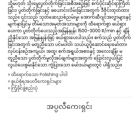
သို့မဟုတ် သိုးမွှေးပွတ်တိုက်ခြင်းအစီအစဥ်ဖြင့် စက်ပိုင်းဆိုင်ရာကြိတ်
ခြင်း၊ ပွတ်တိုက်ခြင်းနှင့် ဖယောင်းလိမ်းခြင်းအတွက် ဒီဇိုင်းထုတ်ထား
သည်။ ၎င်းသည် သုတ်ဆေးညစ်ညမ်းမှု၊ အောက်ဆီဂျင်အလွှာများနှင့်
မျက်နှာပြင်မှ တိမ်သောအမှတ်အသားများကို ထိရောက်စွာ ဖယ်ရှား
ပေးကာ ပွတ်တိုက်ပေးသည့်အမြန်နှုန်း 1500-3000 R/min နှင့် ချိန်
ညှိနိုင်သော အမြန်နှုန်းဖြင့် ဖယ်ရှားပေးပါသည်။ စက်သည် ပွတ်တိုက်
ခြင်းအတွက် မတူညီသော ပင်မပါဝါ၊ သယ်ယူပို့ဆောင်ရေးမော်တာ၊
လုပ်ငန်းစဉ်အကျယ်၊ အထူ၊ စက်အရွယ်အစားနှင့် အလေးချိန်၊ မ
တူညီသော ပွတ်တိုက်မှုလိုအပ်ချက်များအတွက် ပြောင်းလွယ်ပြင်
လွယ်ပေးစွမ်းနိုင်သော ကွဲပြားသော မော်ဒယ်များတွင် ပါရှိသည်။
◎ ထိရောက်သော Polishing ပါဝါ
◎ စွယ်စုံရအပလီကေးရှင်းများ
◎ ကြံ့ခိုင်ဖွဲ့စည်းပုံ
အပ္ပလီကေးရှင်း