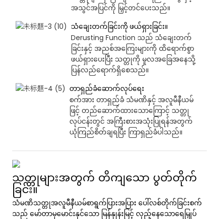
အသွင်အပြင်ကို မြှင့်တင်ပေးသည်။
သံချေးတက်ခြင်းကို ဖယ်ရှားခြင်း။
Derusting Function သည် သံချေးတက်
ခြင်းနှင့် အညစ်အကြေးများကို ထိရောက်စွာ
ဖယ်ရှားပေးပြီး သတ္တုကို မူလအခြေအနေသို့
ပြန်လည်ရောက်ရှိစေသည်။
တာရှည်ခံဆောက်လုပ်ရေး
စက်အား တာရှည်ခံ သံမဏိနှင့် အလူမီနီယမ်
ဖြင့် တည်ဆောက်ထားသောကြောင့် သတ္တု
လုပ်ငန်းတွင် အကြီးစားအသုံးပြုရန်အတွက်
ယုံကြည်စိတ်ချရပြီး ကြာရှည်ခံပါသည်။
သတ္တုများအတွက် တိကျသော ပွတ်တိုက်
ခြင်း။
သံမဏိသတ္တုအလူမီနီယမ်စာရွက်ပြားအပြား ပေါ်လစ်တိုက်ခြင်းစက်
သည် မော်တာမှမောင်းနှင်သော မြန်နှုန်းမြင့် လှည့်နေသောရေမြှုပ်