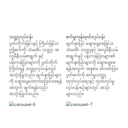
သတ္တုလုပ်ငန်း
စက်မှုကုန်ထုတ်လုပ်ငန်း
ပွတ်တိုက်ခြင်းနှင့် ကြိတ်ခြင်း။
မျက်နှာပြင် ချောမွေ့စေခြင်း။
ဤစက်ကို သံမဏိ၊ သတ္တု၊ အ
သံမဏိ၊ သတ္တုနှင့် အလူမီနီယမ်
လူမီနီယမ်စာရွက် နှင့်
စာရွက်နှင့် ပန်းကန်ပြားများ၏
ပန်းကန်ပြားများကို ပွတ်တိုက်
မျက်နှာပြင်များကို ချောမွေ့စေ
ကြိတ်ရန် သတ္တုလုပ်ငန်းတွင်
ရန်အတွက် အနုစား ခါးပတ်ပြား
အသုံးပြုသည်။ မျက်နှာပြင်များ
ပွတ်စက်ကို စက်မှုသတ္တု
ကို ချောမွေ့တောက်ပြောင်စေရန်
ထုတ်လုပ်ရေးနှင့် ထုတ်လုပ်မှု
အတွက် ဖျက်ရန်လည်း
လုပ်ငန်းစဉ်များတွင် အသုံး
အသုံးပြုပါသည်။
များသည်။