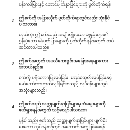
ပန်းကန်ပြားနှင့် ဘောင်မျက်နှာပြင်များကို ပွတ်တိုက်ရန်၊
ဤစက်ကို အပြားလိုက် ပွတ်တိုက်ရာတွင်လည်း သုံးနိုင်
2
ပါသလား။
ဟုတ်ကဲ့၊ ဤစက်သည် အမျိုးမျိုးသော ပစ္စည်းများ၏
ပွန်းပဲ့သော ခါးပတ်ပြားများကို ပွတ်တိုက်ရန်အတွက် တပ်
ဆင်ထားပါသည်။
ဤစက်အတွက် အပလီကေးရှင်းအခြေအနေများကား
3
အဘယ်နည်း။
စက်ကို ပရိဘောဂပြုလုပ်ခြင်း၊ ဟာ့ဒ်ဝဲထုတ်လုပ်ခြင်းနှင့်
မော်တော်ကားထုတ်လုပ်ခြင်းစသည့် လုပ်ငန်းများတွင်
အသုံးများသည်။
ဤစက်သည် သတ္တုမျက်နှာပြင်များမှ သံချေးများကို
4
ဖယ်ရှားရန်အတွက် သင့်လျော်ပါသလား။
မှန်ပါသည်၊ စက်သည် သတ္တုမျက်နှာပြင်များ ပျက်စီး
စေသော လုပ်ငန်းစဉ်တွင် အထောက်အကူဖြစ်စေရန်