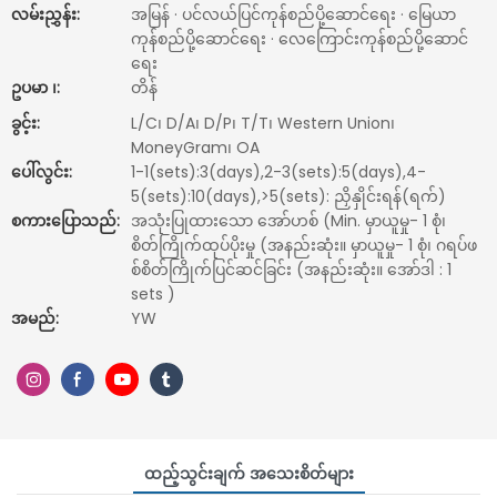
လမ်းညွှန်း:
အမြန် · ပင်လယ်ပြင်ကုန်စည်ပို့ဆောင်ရေး · မြေယာ
ကုန်စည်ပို့ဆောင်ရေး · လေကြောင်းကုန်စည်ပို့ဆောင်
ရေး
ဥပမာ ၊:
တိန်
ခွင့်း:
L/C၊ D/A၊ D/P၊ T/T၊ Western Union၊
MoneyGram၊ OA
ပေါ်လွင်း:
1-1(sets):3(days),2-3(sets):5(days),4-
5(sets):10(days),>5(sets): ညှိနှိုင်းရန်(ရက်)
စကားပြောသည်:
အသုံးပြုထားသော အော်ဟစ် (Min. မှာယူမှု- 1 စုံ၊
စိတ်ကြိုက်ထုပ်ပိုးမှု (အနည်းဆုံး။ မှာယူမှု- 1 စုံ၊ ဂရပ်ဖ
စ်စိတ်ကြိုက်ပြင်ဆင်ခြင်း (အနည်းဆုံး။ အော်ဒါ : 1
sets )
အမည်:
YW
ထည့်သွင်းချက် အသေးစိတ်များ