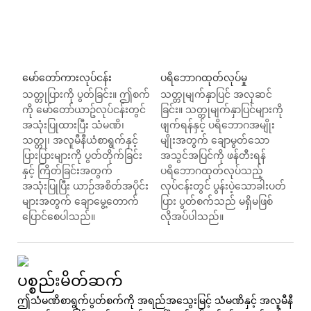
မော်တော်ကားလုပ်ငန်း
ပရိဘောဂထုတ်လုပ်မှု
သတ္တုပြားကို ပွတ်ခြင်း။ ဤစက်
သတ္တုမျက်နှာပြင် အလှဆင်
ကို မော်တော်ယာဥ်လုပ်ငန်းတွင်
ခြင်း။ သတ္တုမျက်နှာပြင်များကို
အသုံးပြုထားပြီး သံမဏိ၊
ဖျက်ရန်နှင့် ပရိဘောဂအမျိုး
သတ္တု၊ အလူမီနီယံစာရွက်နှင့်
မျိုးအတွက် ချောမွတ်သော
ပြားပြားများကို ပွတ်တိုက်ခြင်း
အသွင်အပြင်ကို ဖန်တီးရန်
နှင့် ကြိတ်ခြင်းအတွက်
ပရိဘောဂထုတ်လုပ်သည့်
အသုံးပြုပြီး ယာဉ်အစိတ်အပိုင်း
လုပ်ငန်းတွင် ပွန်းပဲ့သောခါးပတ်
များအတွက် ချောမွေ့တောက်
ပြား ပွတ်စက်သည် မရှိမဖြစ်
ပြောင်စေပါသည်။
လိုအပ်ပါသည်။
ပစ္စည်းမိတ်ဆက်
ဤသံမဏိစာရွက်ပွတ်စက်ကို အရည်အသွေးမြင့် သံမဏိနှင့် အလူမီနီ