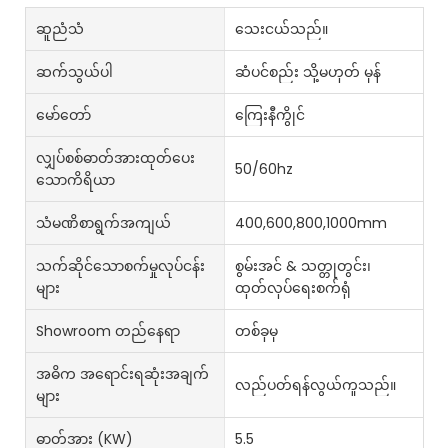
ဆူညံသံ
သေးငယ်သည်။
ဆက်သွယ်ပါ
ဆံပင်စည်း သို့မဟုတ် မှန်
မော်တော်
ကြေးနီကွိုင်
လျှပ်စစ်ဓာတ်အားထုတ်ပေး
50/60hz
သောကိရိယာ
သံမဏိစာရွက်အကျယ်
400,600,800,1000mm
သက်ဆိုင်သောစက်မှုလုပ်ငန်း
စွမ်းအင် & သတ္တုတွင်း၊
များ
ထုတ်လုပ်ရေးစက်ရုံ
Showroom တည်နေရာ
တစ်ခုမှ
အဓိက အရောင်းရဆုံးအချက်
လည်ပတ်ရန်လွယ်ကူသည်။
များ
ဓာတ်အား (kW)
5.5