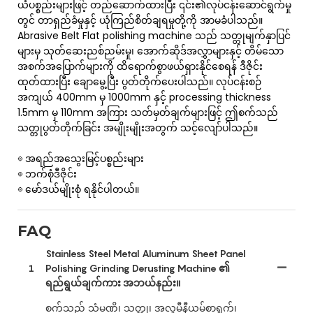
ယံပစ္စည်းများဖြင့် တည်ဆောက်ထားပြီး ၎င်း၏လုပ်ငန်းဆောင်ရွက်မှု
တွင် တာရှည်ခံမှုနှင့် ယုံကြည်စိတ်ချရမှုတို့ကို အာမခံပါသည်။
Abrasive Belt Flat polishing machine သည် သတ္တုမျက်နှာပြင်
များမှ သုတ်ဆေးညစ်ညမ်းမှု၊ အောက်ဆိုဒ်အလွှာများနှင့် တိမ်သော
အစက်အပြောက်များကို ထိရောက်စွာဖယ်ရှားနိုင်စေရန် ဒီဇိုင်း
ထုတ်ထားပြီး ချောမွေ့ပြီး ပွတ်တိုက်ပေးပါသည်။ လုပ်ငန်းစဉ်
အကျယ် 400mm မှ 1000mm နှင့် processing thickness
1.5mm မှ 110mm အကြား သတ်မှတ်ချက်များဖြင့် ဤစက်သည်
သတ္တုပွတ်တိုက်ခြင်း အမျိုးမျိုးအတွက် သင့်လျော်ပါသည်။
◎ အရည်အသွေးမြင့်ပစ္စည်းများ
◎ ဘက်စုံဒီဇိုင်း
◎ မော်ဒယ်မျိုးစုံ ရနိုင်ပါတယ်။
FAQ
Stainless Steel Metal Aluminum Sheet Panel
1
Polishing Grinding Derusting Machine ၏
ရည်ရွယ်ချက်ကား အဘယ်နည်း။
စက်သည် သံမဏိ၊ သတ္တု၊ အလူမီနီယမ်စာရွက်၊