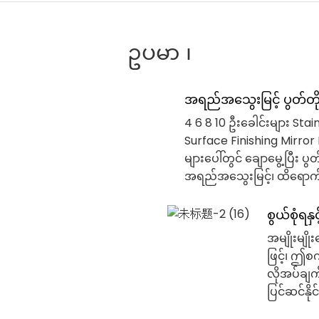
ဥပမာ ၊
အရည်အသွေးမြင့် ပွတ်တ
4 6 8 10 ဦးခေါင်းများ Sta
Surface Finishing Mirror M
များပေါ်တွင် ချောမွေ့ပြီး 
အရည်အသွေးမြင့်၊ ထိရောက
စွယ်စုံရန
အမျိုးမျိ
ဖြင့်၊ ဤ
လိုအပ်ချက်မ
ပြင်ဆင်နို