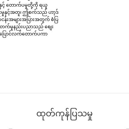
င့် တောက်ပမှုတို့ကို ရယူ
ုင်မှုနှင့်အတူ၊ ဤစက်သည် ဟာ့ဒ်
ုပ်ငန်းအများအပြားအတွက် စံပြ
ိုးတက်မှုနည်းပညာသည် စျေး
တွက် ပြောင်လက်တောက်ပကာ
ထုတ်ကုန်ပြသမှု