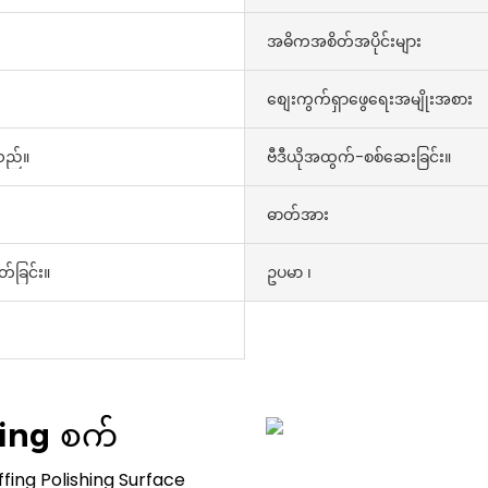
အဓိကအစိတ်အပိုင်းများ
စျေးကွက်ရှာဖွေရေးအမျိုးအစား
သည်။
ဗီဒီယိုအထွက်-စစ်ဆေးခြင်း။
ဓာတ်အား
ွတ်ခြင်း။
ဥပမာ ၊
hing စက်
fing Polishing Surface