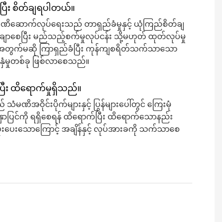
ပြီး စိတ်ချရပါတယ်။
ိဆောက်လုပ်ရေးသည် တာရှည်ခံမှုနှင့် ယုံကြည်စိတ်ချ
ချာစေပြီး မည်သည့်စက်မှုလုပ်ငန်း သို့မဟုတ် ထုတ်လုပ်မှု
အတွက်မဆို ကြာရှည်ခံပြီး ကုန်ကျစရိတ်သက်သာသော
ှုပ်နှံမှုတစ်ခု ဖြစ်လာစေသည်။
ီး ထိရောက်မှုရှိသည်။
မဏိအဝိုင်းပိုက်များနှင့် ပြွန်များပေါ်တွင် ကြေးမုံ
က်နှာပြင်ကို ရရှိစေရန် ထိရောက်ပြီး ထိရောက်သောနည်း
့ပိုးပေးသောကြောင့် အချိန်နှင့် လုပ်အားခကို သက်သာစေ