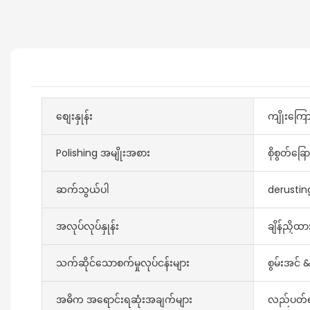
စျေးနှုန်း
ကျိုးကြေ
Polishing အမျိုးအစား
စိုစွတ်ခြေ
ဆက်သွယ်ပါ
derusting 
အလုပ်လုပ်နှုန်း
ချိန်ညှိထ
သက်ဆိုင်သောစက်မှုလုပ်ငန်းများ
စွမ်းအင် 
အဓိက အရောင်းရဆုံးအချက်များ
လည်ပတ်ရ