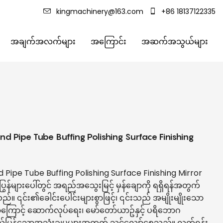
kingmachinery@163.com
+86 18137122335
အချက်အလက်များ
အကြောင်း
အဆက်အသွယ်များ
und Pipe Tube Buffing Polishing Surface Finishing
nd Pipe Tube Buffing Polishing Surface Finishing Mirror
ပြွန်များပေါ်တွင် အရည်အသွေးမြင့် မှန်ချောကို ရရှိရန်အတွက်
်။ ၎င်း၏ခေါင်းပေါင်းများစွာဖြင့်၊ ၎င်းသည် အမျိုးမျိုးသော
င်သောကြောင့် ဆောက်လုပ်ရေး၊ မော်တော်ယာဥ်နှင့် ပရိဘောဂ
ျယ်ပြန့်သောအသုံးချမှုများအတွက် သင့်လျော်စေသည်။ လက်ရန်း