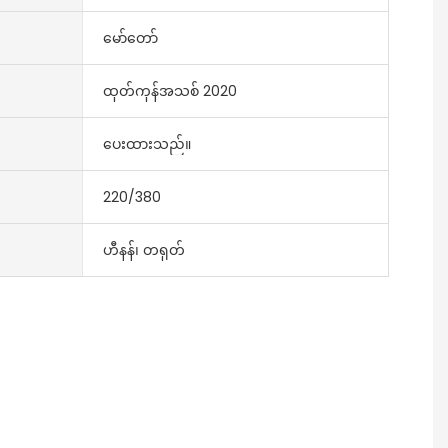
မော်တော်
ထုတ်ကုန်အသစ် 2020
ပေးထားသည်။
220/380
ဟီနန်၊ တရုတ်