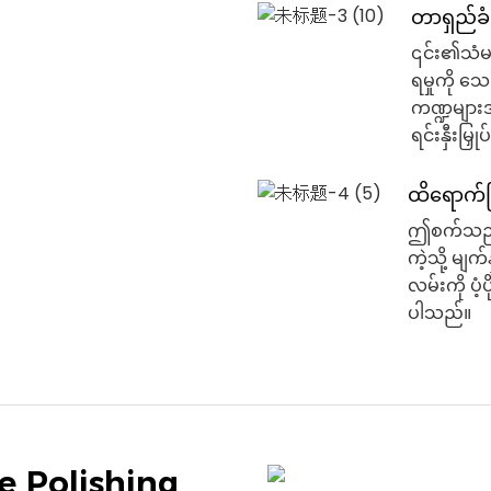
တာရှည်ခံ
၎င်း၏သံမဏ
ရမှုကို သေ
ကဏ္ဍများ
ရင်းနှီးမြ
ထိရောက်ပြ
ဤစက်သည် သံ
ကဲ့သို့ မျ
လမ်းကို ပံ
ပါသည်။
ce Polishing