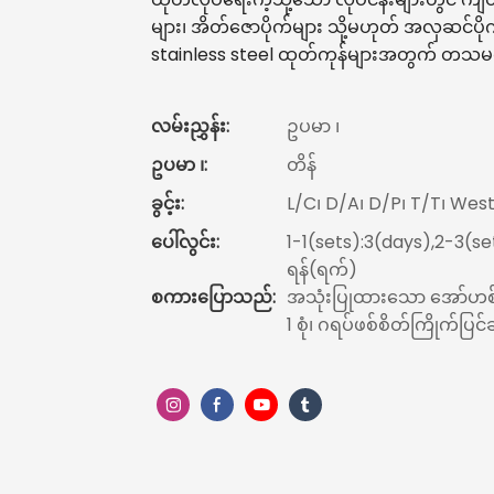
များ၊ အိတ်ဇောပိုက်များ သို့မဟုတ် အလှဆင်
stainless steel ထုတ်ကုန်များအတွက် တသမတ်
လမ်းညွှန်း:
ဥပမာ ၊
ဥပမာ ၊:
တိန်
ခွင့်း:
L/C၊ D/A၊ D/P၊ T/T၊ We
ပေါ်လွင်း:
1-1(sets):3(days),2-3(set
ရန်(ရက်)
စကားပြောသည်:
အသုံးပြုထားသော အော်ဟစ် (Min
1 စုံ၊ ဂရပ်ဖစ်စိတ်ကြိုက်ပြင