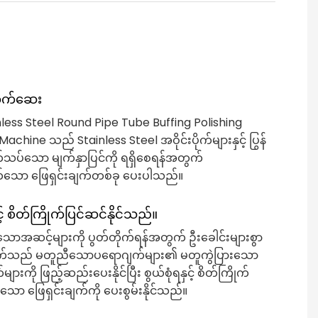
ိုက်ဆေး
inless Steel Round Pipe Tube Buffing Polishing
achine သည် Stainless Steel အဝိုင်းပိုက်များနှင့် ပြွန်
ပွတ်သပ်သော မျက်နှာပြင်ကို ရရှိစေရန်အတွက်
်သော ဖြေရှင်းချက်တစ်ခု ပေးပါသည်။
ှင့် စိတ်ကြိုက်ပြင်ဆင်နိုင်သည်။
ုးသောအဆင့်များကို ပွတ်တိုက်ရန်အတွက် ဦးခေါင်းများစွာ
စက်သည် မတူညီသောပရောဂျက်များ၏ မတူကွဲပြားသော
ျားကို ဖြည့်ဆည်းပေးနိုင်ပြီး စွယ်စုံရနှင့် စိတ်ကြိုက်
င်သော ဖြေရှင်းချက်ကို ပေးစွမ်းနိုင်သည်။