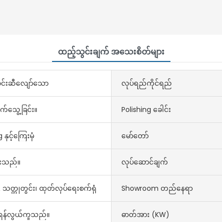
ထည့်သွင်းချက် အသေးစိတ်များ
ာင်းဆီလျော်သော
လုပ်ရည်ကိုင်ရည်
ာက်သွေ့ခြင်း။
Polishing ခေါင်း
နှင့်ကြေးမုံ
မော်တော်
ားသည်။
လုပ်ဆောင်ချက်
& သတ္တုတွင်း၊ ထုတ်လုပ်ရေးစက်ရုံ
Showroom တည်နေရာ
န်လွယ်ကူသည်။
ဓာတ်အား (kW)