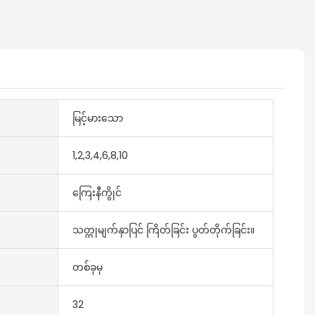
မြင့်မားသော
1,2,3,4,6,8,10
ကြေးနီကွိုင်
သတ္တုမျက်နှာပြင် ကြိတ်ခြင်း ပွတ်တိုက်ခြင်း။
တစ်ခုမှ
32