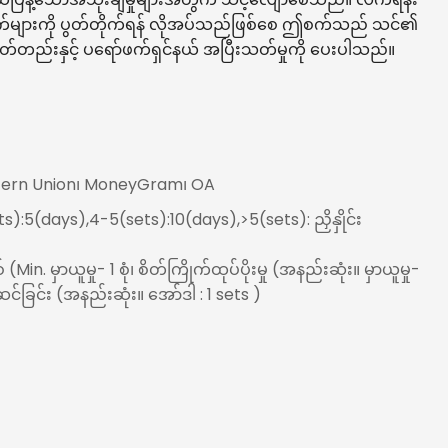
ပိုက်များကို ပွတ်တိုက်ရန် လိုအပ်သည်ဖြစ်စေ ဤစက်သည် သင်၏
တည်းနှင့် ပရော်ဖက်ရှင်နယ် အပြီးသတ်မှုကို ပေးပါသည်။
stern Union၊ MoneyGram၊ OA
s):5(days),4-5(sets):10(days),>5(sets): ညှိနှိုင်း
. မှာယူမှု- 1 စုံ၊ စိတ်ကြိုက်ထုပ်ပိုးမှု (အနည်းဆုံး။ မှာယူမှု-
်ဆင်ခြင်း (အနည်းဆုံး။ အော်ဒါ : 1 sets )