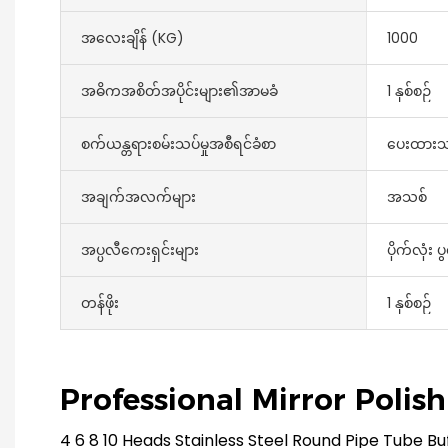
အလေးချိန် (KG)
1000
အဓိကအစိတ်အပိုင်းများ၏အာမခံ
1 နှစ်စဉ်
စက်ယန္တရားစမ်းသပ်မှုအစီရင်ခံစာ
ပေးထား
အချက်အလက်များ
အသစ်
အပ္ပလီကေးရှင်းများ
ပိုက်လုံး ပ
တန်ဖိုး
1 နှစ်စဉ်
Professional Mirror Polis
4 6 8 10 Heads Stainless Steel Round Pipe Tube Buf