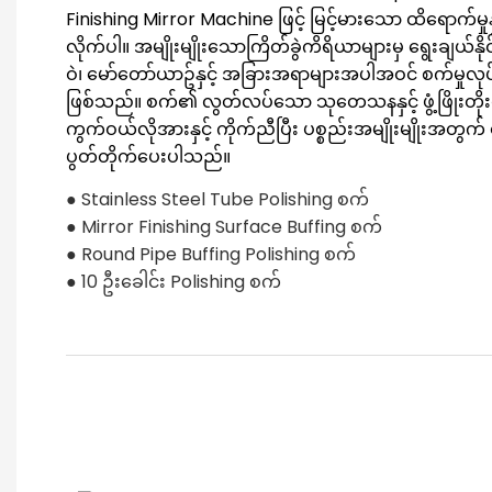
Finishing Mirror Machine ဖြင့် မြင့်မားသော ထိရောက်မှုနှ
လိုက်ပါ။ အမျိုးမျိုးသောကြိတ်ခွဲကိရိယာများမှ ရွေးချယ်နိ
ဝဲ၊ မော်တော်ယာဥ်နှင့် အခြားအရာများအပါအဝင် စက်မှုလ
ဖြစ်သည်။ စက်၏ လွတ်လပ်သော သုတေသနနှင့် ဖွံ့ဖြိုးတ
ကွက်ဝယ်လိုအားနှင့် ကိုက်ညီပြီး ပစ္စည်းအမျိုးမျိုးအ
ပွတ်တိုက်ပေးပါသည်။
● Stainless Steel Tube Polishing စက်
● Mirror Finishing Surface Buffing စက်
● Round Pipe Buffing Polishing စက်
● 10 ဦးခေါင်း Polishing စက်