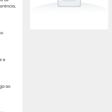
arência,
so
s e
ga ao