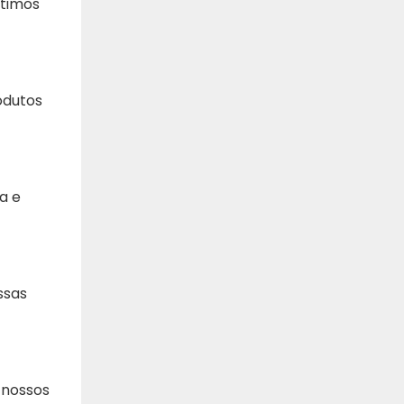
ntimos
odutos
a e
ssas
 nossos