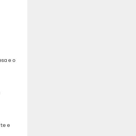
esa e o
a
te e