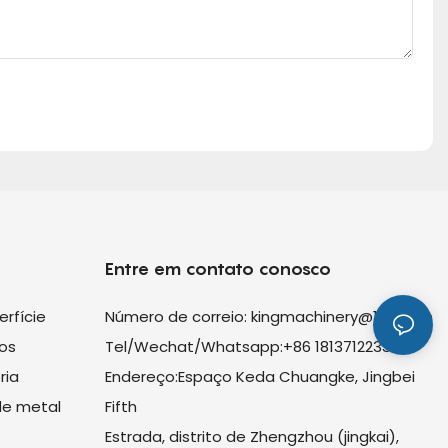
Entre em contato conosco
rfície
Número de correio:
kingmachinery@163.com
os
Tel/Wechat/Whatsapp:+86 18137122335
ria
Endereço:Espaço Keda Chuangke, Jingbei
de metal
Fifth
Estrada, distrito de Zhengzhou (jingkai),