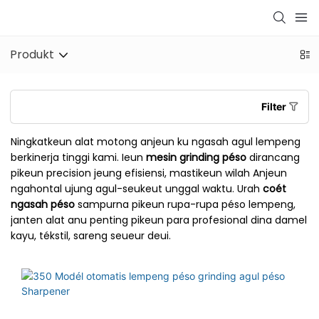
Produkt
Filter
Ningkatkeun alat motong anjeun ku ngasah agul lempeng
berkinerja tinggi kami. Ieun
mesin grinding péso
dirancang
pikeun precision jeung efisiensi, mastikeun wilah Anjeun
ngahontal ujung agul-seukeut unggal waktu. Urah
coét
ngasah péso
sampurna pikeun rupa-rupa péso lempeng,
janten alat anu penting pikeun para profesional dina damel
kayu, tékstil, sareng seueur deui.