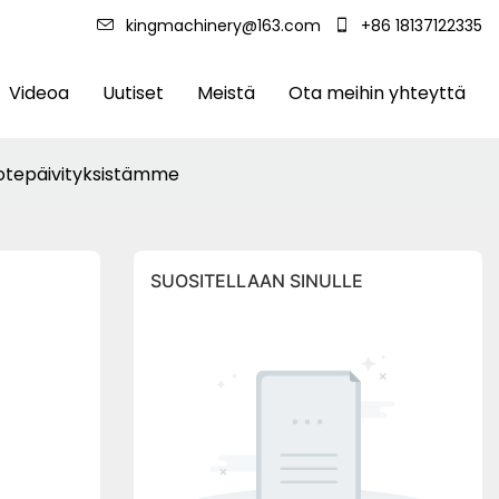
kingmachinery@163.com
+86 18137122335
Videoa
Uutiset
Meistä
Ota meihin yhteyttä
uotepäivityksistämme
SUOSITELLAAN SINULLE