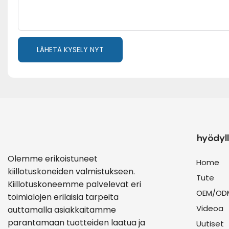
LÄHETÄ KYSELY NYT
hyödyll
Olemme erikoistuneet
Home
kiillotuskoneiden valmistukseen.
Tute
Kiillotuskoneemme palvelevat eri
OEM/OD
toimialojen erilaisia ​​tarpeita
Videoa
auttamalla asiakkaitamme
parantamaan tuotteiden laatua ja
Uutiset