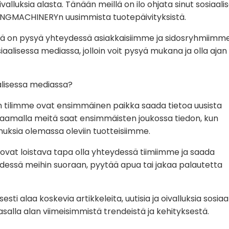
alluksia alasta. Tänään meillä on ilo ohjata sinut sosiaali
ZZKINGMACHINERYn uusimmista tuotepäivityksistä.
on pysyä yhteydessä asiakkaisiimme ja sidosryhmiimme.
alisessa mediassa, jolloin voit pysyä mukana ja olla ajan 
alisessa mediassa?
an tilimme ovat ensimmäinen paikka saada tietoa uusista
euraamalla meitä saat ensimmäisten joukossa tiedon, kun
uksia olemassa oleviin tuotteisiimme.
ovat loistava tapa olla yhteydessä tiimiimme ja saada
ydessä meihin suoraan, pyytää apua tai jakaa palautetta
ti alaa koskevia artikkeleita, uutisia ja oivalluksia sosiaa
salla alan viimeisimmistä trendeistä ja kehityksestä.