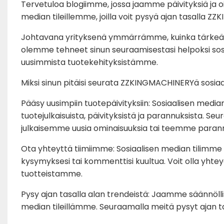
Tervetuloa blogiimme, jossa jaamme päivityksiä ja oiv
median tileillemme, joilla voit pysyä ajan tasalla 
Johtavana yrityksenä ymmärrämme, kuinka tärkeää 
olemme tehneet sinun seuraamisestasi helpoksi sosia
uusimmista tuotekehityksistämme.
Miksi sinun pitäisi seurata ZZKINGMACHINERYä sosia
Pääsy uusimpiin tuotepäivityksiin: Sosiaalisen medi
tuotejulkaisuista, päivityksistä ja parannuksista. S
julkaisemme uusia ominaisuuksia tai teemme parann
Ota yhteyttä tiimiimme: Sosiaalisen median tilimme 
kysymyksesi tai kommenttisi kuultua. Voit olla yhte
tuotteistamme.
Pysy ajan tasalla alan trendeistä: Jaamme säännöllises
median tileillämme. Seuraamalla meitä pysyt ajan ta