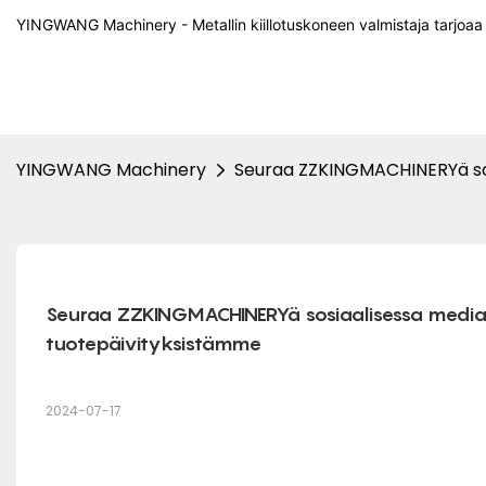
YINGWANG Machinery - Metallin kiillotuskoneen valmistaja tarjoa
YINGWANG Machinery
Seuraa ZZKINGMACHINERYä sosi
Seuraa ZZKINGMACHINERYä sosiaalisessa mediass
tuotepäivityksistämme
2024-07-17