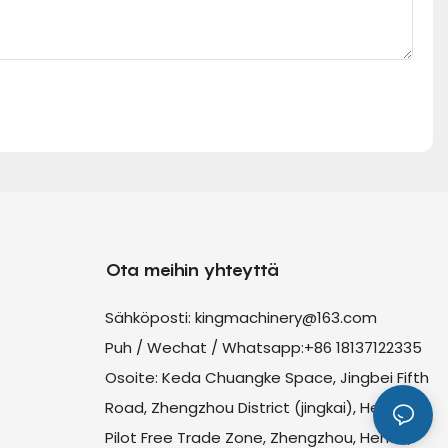
Ota meihin yhteyttä
Sähköposti:
kingmachinery@163.com
Puh / Wechat / Whatsapp:+86 18137122335
Osoite: Keda Chuangke Space, Jingbei Fifth
Road, Zhengzhou District (jingkai), Henan
Pilot Free Trade Zone, Zhengzhou, Henan,