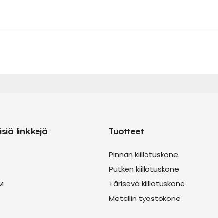
isiä linkkejä
Tuotteet
Pinnan kiillotuskone
Putken kiillotuskone
M
Tärisevä kiillotuskone
Metallin työstökone