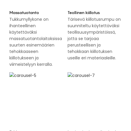
Massatuotanto
Teollinen kiillotus
Tukkumyllykone on
Tärisevä kiillotusrumpu on
ihanteellinen
suunniteltu käytettäväksi
käytettäväksi
teollisuusympäristöissä,
massatuotantolaitoksissa
jotta se tarjoaa
suurten esinemäärien
perusteellisen ja
tehokkaaseen
tehokkaan kiillotuksen
kiillotukseen ja
useille eri materiaaleille.
viimeistelyyn kerralla.