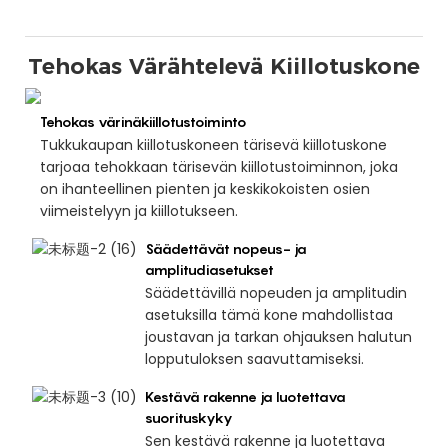
Tehokas Värähtelevä Kiillotuskone
Tehokas värinäkiillotustoiminto
Tukkukaupan kiillotuskoneen tärisevä kiillotuskone
tarjoaa tehokkaan tärisevän kiillotustoiminnon, joka
on ihanteellinen pienten ja keskikokoisten osien
viimeistelyyn ja kiillotukseen.
Säädettävät nopeus- ja
amplitudiasetukset
Säädettävillä nopeuden ja amplitudin
asetuksilla tämä kone mahdollistaa
joustavan ja tarkan ohjauksen halutun
lopputuloksen saavuttamiseksi.
Kestävä rakenne ja luotettava
suorituskyky
Sen kestävä rakenne ja luotettava