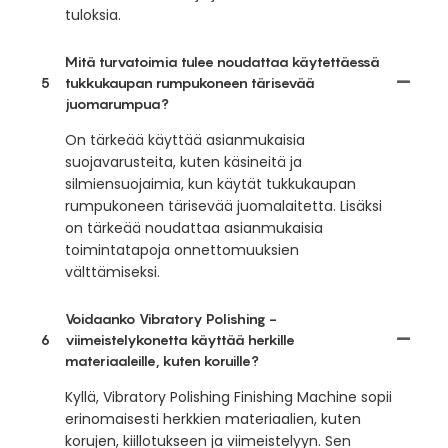
tuloksia.
Mitä turvatoimia tulee noudattaa käytettäessä
5
tukkukaupan rumpukoneen tärisevää
juomarumpua?
On tärkeää käyttää asianmukaisia ​​
suojavarusteita, kuten käsineitä ja
silmiensuojaimia, kun käytät tukkukaupan
rumpukoneen tärisevää juomalaitetta. Lisäksi
on tärkeää noudattaa asianmukaisia ​​
toimintatapoja onnettomuuksien
välttämiseksi.
Voidaanko Vibratory Polishing -
6
viimeistelykonetta käyttää herkille
materiaaleille, kuten koruille?
Kyllä, Vibratory Polishing Finishing Machine sopii
erinomaisesti herkkien materiaalien, kuten
korujen, kiillotukseen ja viimeistelyyn. Sen