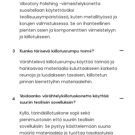
Vibratory Polishing -viimeistelykonetta
suositellaan käytettäväksi
teollisuusympäristöissä, kuten metallityössä ja
korujen valmistuksessa. Se on ihanteellinen
pienten osien ja komponenttien viimeistelyyn
ja kiillotukseen.
3
Kuinka tärisevä kiillotusrumpu toimii?
Värähtelevä kiillotusrumpu käyttää tärinää ja
hankaavaa materiaalia kuluttaakseen karkeita
reunoja ja luodakseen tasaisen, kiillotetun
pinnan kierrettyihin materiaaleihin.
Voidaanko värähtelykiillotuskonetta käyttää
4
suuriin teollisiin sovelluksiin?
Kyllä, tärinäkiillotuskone sopii sekä
pienimuotoisiin että suuriin teollisiin
sovelluksiin. Se pystyy käsittelemään suuria
määriä materiaaleja ja tuottaa tasalaatuisia