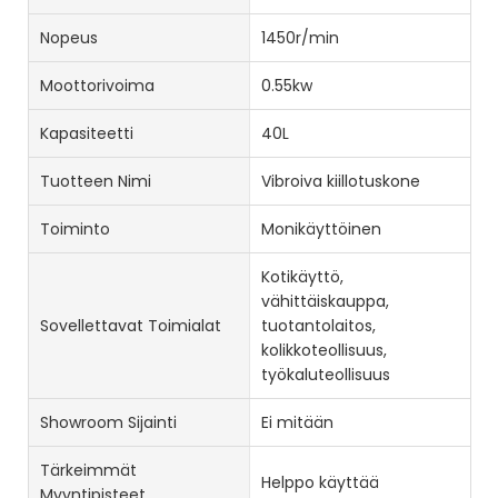
Nopeus
1450r/min
Moottorivoima
0.55kw
Kapasiteetti
40L
Tuotteen Nimi
Vibroiva kiillotuskone
Toiminto
Monikäyttöinen
Kotikäyttö,
vähittäiskauppa,
Sovellettavat Toimialat
tuotantolaitos,
kolikkoteollisuus,
työkaluteollisuus
Showroom Sijainti
Ei mitään
Tärkeimmät
Helppo käyttää
Myyntipisteet