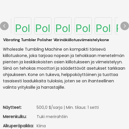
Vibrating Tumbler Polisher Värinäkiillotusviimeistelykone
Wholesale Tumbling Machine on kompakti tärisevä
kiillotuskone, joka tarjoaa nopean ja tehokkaan menetelmän
pienten ja keskikokoisten osien kiillotukseen ja viimeistelyyn.
Siinä on tehokas moottori ja säädettävät asetukset tarkkaan
ohjaukseen. Kone on tukeva, helppokäyttöinen ja tuottaa
tasaisesti laadukkaita tuloksia, joten se on ihanteellinen
valinta yrityksille ja harrastajille.
Näytteet:
500,0 $/sarja | Min. tilaus: 1 setti
Merenkulku:
Tuki merirahtiin
Alkuperäpaikka:
Kiina