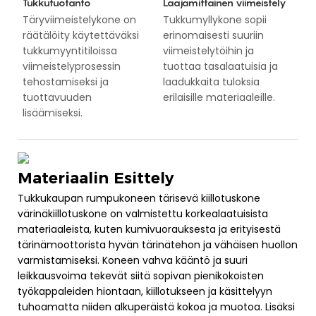
Tukkutuotanto
Laajamittainen viimeistely
Täryviimeistelykone on
Tukkumyllykone sopii
räätälöity käytettäväksi
erinomaisesti suuriin
tukkumyyntitiloissa
viimeistelytöihin ja
viimeistelyprosessin
tuottaa tasalaatuisia ja
tehostamiseksi ja
laadukkaita tuloksia
tuottavuuden
erilaisille materiaaleille.
lisäämiseksi.
Materiaalin Esittely
Tukkukaupan rumpukoneen tärisevä kiillotuskone
värinäkiillotuskone on valmistettu korkealaatuisista
materiaaleista, kuten kumivuorauksesta ja erityisestä
tärinämoottorista hyvän tärinätehon ja vähäisen huollon
varmistamiseksi. Koneen vahva kääntö ja suuri
leikkausvoima tekevät siitä sopivan pienikokoisten
työkappaleiden hiontaan, kiillotukseen ja käsittelyyn
tuhoamatta niiden alkuperäistä kokoa ja muotoa. Lisäksi