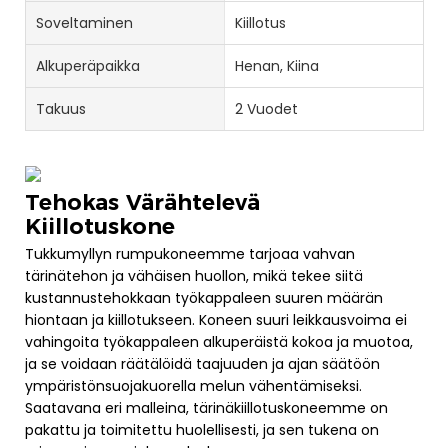
Soveltaminen
Kiillotus
Alkuperäpaikka
Henan, Kiina
Takuus
2 Vuodet
Tehokas Värähtelevä
Kiillotuskone
Tukkumyllyn rumpukoneemme tarjoaa vahvan
tärinätehon ja vähäisen huollon, mikä tekee siitä
kustannustehokkaan työkappaleen suuren määrän
hiontaan ja kiillotukseen. Koneen suuri leikkausvoima ei
vahingoita työkappaleen alkuperäistä kokoa ja muotoa,
ja se voidaan räätälöidä taajuuden ja ajan säätöön
ympäristönsuojakuorella melun vähentämiseksi.
Saatavana eri malleina, tärinäkiillotuskoneemme on
pakattu ja toimitettu huolellisesti, ja sen tukena on