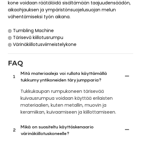
kone voidaan räätälöidä sisältämään taajuudensäädön,
aikaohjauksen ja ympäristönsuojelusuojan melun
vähentämiseksi työn aikana.
◎ Tumbling Machine
◎ Tärisevä kiillotusrumpu
◎ Värinäkiillotusviimeistelykone
FAQ
Mitä materiaaleja voi rullata käyttämällä
1
tukkumyyntikoneiden täryjumpparia?
Tukkukaupan rumpukoneen tärisevää
kuivausrumpua voidaan käyttää erilaisten
materiaalien, kuten metallin, muovin ja
keramiikan, kuivaamiseen ja kiillottamiseen.
Mikä on suositeltu käyttöskenaario
2
värinäkiillotuskoneelle?