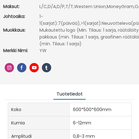
Maksut:
L/C,D/A,D/P,T/T,Western Union,MoneyGram,O
Johtoaika:
1-
1(sarjat):7(päivää),>1(sarjat):Neuvotteleva(p
Muokkaus:
Mukautettu logo (Min. Tilaus: 1 sarja, räätälöity
pakkaus (min. Tilaus: 1 sarja, graafinen räätälöi
(min. Tilaus: 1 sarja)
Merkki Nimi:
YW
Tuotetiedot
Koko
600*500*600mm
Kumia
6-12mm
Amplitudi
0,8-3 mm