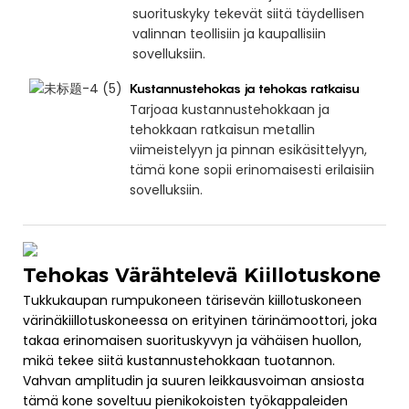
suorituskyky tekevät siitä täydellisen
valinnan teollisiin ja kaupallisiin
sovelluksiin.
Kustannustehokas ja tehokas ratkaisu
Tarjoaa kustannustehokkaan ja
tehokkaan ratkaisun metallin
viimeistelyyn ja pinnan esikäsittelyyn,
tämä kone sopii erinomaisesti erilaisiin
sovelluksiin.
Tehokas Värähtelevä Kiillotuskone
Tukkukaupan rumpukoneen tärisevän kiillotuskoneen
värinäkiillotuskoneessa on erityinen tärinämoottori, joka
takaa erinomaisen suorituskyvyn ja vähäisen huollon,
mikä tekee siitä kustannustehokkaan tuotannon.
Vahvan amplitudin ja suuren leikkausvoiman ansiosta
tämä kone soveltuu pienikokoisten työkappaleiden