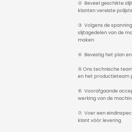
② Beveel geschikte sli
klanten vereiste polijst
③ Volgens de spanning
slijtagedelen van de mac
maken
④ Bevestig het plan en
⑤ Ons technische team 
en het productieteam 
⑥ Voorafgaande accepta
werking van de machin
⑦ Voer een eindinspect
klant vóór levering