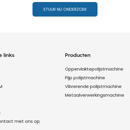
STUUR NU ONDERZOEK
 links
Producten
Oppervlaktepolijstmachine
Pijp polijstmachine
M
Vibrerende polijstmachine
Metaalverwerkingsmachine
s
ntact met ons op