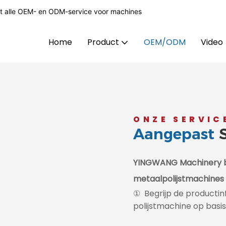
t alle OEM- en ODM-service voor machines
Home
Product
OEM/ODM
Video
ONZE SERVIC
Aangepast
YINGWANG Machinery b
metaalpolijstmachines
① Begrijp de productin
polijstmachine op basi