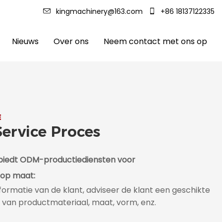
kingmachinery@163.com
+86 18137122335
Nieuws
Over ons
Neem contact met ons op
E
Service Proces
iedt ODM-productiediensten voor
 op maat:
formatie van de klant, adviseer de klant een geschikte
s van productmateriaal, maat, vorm, enz.