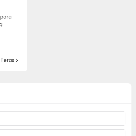
 para
g
Teras