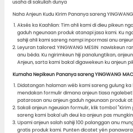
usaha di sakuliah dunya
Naha Anjeun Kudu Kirim Pananya sareng YINGWAN
Aksés ka Kaahlian: Tim ahli kami di dieu pikeun 
gaduh ngeunaan produk atanapi jasa kami. Ku ng
sahiji ahli kami sareng nampi inpormasi anu anj
Leyuran tailored: YINGWANG MESIN nawiskeun ra
anu béda. Ku ngirimkeun hiji panalungtikan, anje
Anjeun, sarta kami bakal digawekeun ku anjeun p
Kumaha Nepikeun Pananya sareng YINGWANG MA
Didatangan halaman wéb kami sareng gulung ka h
mendakan formulir dimana anjeun tiasa ngalebetk
patarosan anu anjeun gaduh ngeunaan produk ata
Sakali anjeun ngeusian formulir, klik tombol "Kir
sareng kami bakal uih deui ka anjeun pas mungkin
Upami anjeun salah sahiji 100 palanggan anu mu
gratis produk kami. Punten dicatet yén panawara