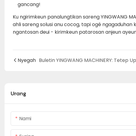
gancang!
Ku ngirimkeun panalungtikan sareng YINGWANG MAC
ahli sareng solusi anu cocog, tapi ogé ngagaduhan
ngantosan deui - kirimkeun patarosan anjeun aye
Nyegah
Urang
Nami