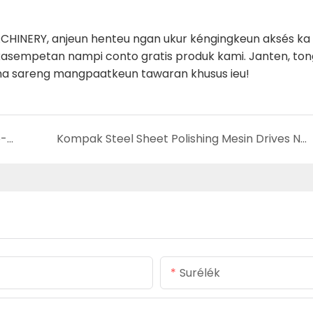
HINERY, anjeun henteu ngan ukur kéngingkeun aksés ka
 kasempetan nampi conto gratis produk kami. Janten, ton
una sareng mangpaatkeun tawaran khusus ieu!
Buletin YINGWANG MACHINERY: Tetep Up-to-Date sareng Pembaruan Panganyarna Kami sareng Nampi Panawaran Eksklusif
Kompak Steel Sheet Polishing Mesin Drives Ngaronjatkeun dina Processing Metal
Surélék