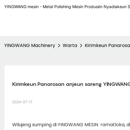
YINGWANG mesin - Metal Polishing Mesin Produsén Nyadiakeun
YINGWANG Machinery
Warta
Kirimkeun Panarosa
Kirimkeun Panarosan anjeun sareng YINGWANG 
2024-07-17
Wilujeng sumping di YINGWANG MESIN ramatloka, di