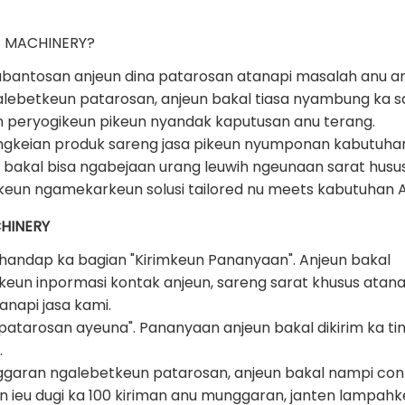
G MACHINERY?
ngabantosan anjeun dina patarosan atanapi masalah anu a
alebetkeun patarosan, anjeun bakal tiasa nyambung ka s
eun peryogikeun pikeun nyandak kaputusan anu terang.
ngkeian produk sareng jasa pikeun nyumponan kabutuha
un bakal bisa ngabejaan urang leuwih ngeunaan sarat husu
ikeun ngamekarkeun solusi tailored nu meets kabutuhan A
CHINERY
andap ka bagian "Kirimkeun Pananyaan". Anjeun bakal
eun inpormasi kontak anjeun, sareng sarat khusus atana
napi jasa kami.
im patarosan ayeuna". Pananyaan anjeun bakal dikirim ka ti
.
nggaran ngalebetkeun patarosan, anjeun bakal nampi con
n ieu dugi ka 100 kiriman anu munggaran, janten lampah