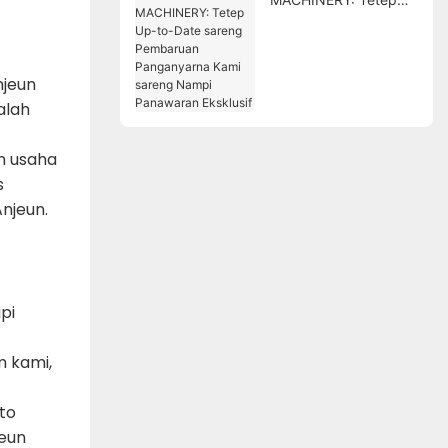
Up-to-Date sareng
Pembaruan
Panganyarna Kami
njeun
sareng Nampi
Panawaran Eksklusif
alah
n usaha
s
njeun.
pi
m kami,
to
keun