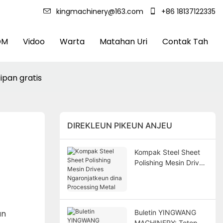
kingmachinery@163.com
+86 18137122335
DM
Vidoo
Warta
Matahan Uri
Contak Tah
pan gratis
DIREKLEUN PIKEUN ANJEU
Kompak Steel Sheet
Polishing Mesin Drives
Ngaronjatkeun dina
Processing Metal
un
Buletin YINGWANG
MACHINERY: Tetep