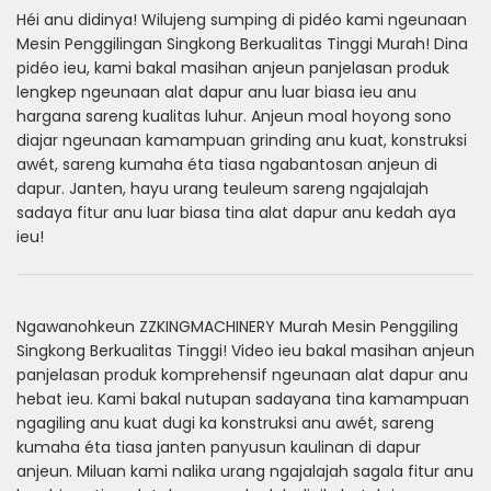
Héi anu didinya! Wilujeng sumping di pidéo kami ngeunaan
Mesin Penggilingan Singkong Berkualitas Tinggi Murah! Dina
pidéo ieu, kami bakal masihan anjeun panjelasan produk
lengkep ngeunaan alat dapur anu luar biasa ieu anu
hargana sareng kualitas luhur. Anjeun moal hoyong sono
diajar ngeunaan kamampuan grinding anu kuat, konstruksi
awét, sareng kumaha éta tiasa ngabantosan anjeun di
dapur. Janten, hayu urang teuleum sareng ngajalajah
sadaya fitur anu luar biasa tina alat dapur anu kedah aya
ieu!
Ngawanohkeun ZZKINGMACHINERY Murah Mesin Penggiling
Singkong Berkualitas Tinggi! Video ieu bakal masihan anjeun
panjelasan produk komprehensif ngeunaan alat dapur anu
hebat ieu. Kami bakal nutupan sadayana tina kamampuan
ngagiling anu kuat dugi ka konstruksi anu awét, sareng
kumaha éta tiasa janten panyusun kaulinan di dapur
anjeun. Miluan kami nalika urang ngajalajah sagala fitur anu