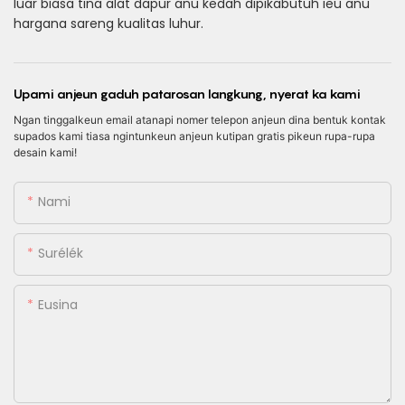
luar biasa tina alat dapur anu kedah dipikabutuh ieu anu
hargana sareng kualitas luhur.
Upami anjeun gaduh patarosan langkung, nyerat ka kami
Ngan tinggalkeun email atanapi nomer telepon anjeun dina bentuk kontak
supados kami tiasa ngintunkeun anjeun kutipan gratis pikeun rupa-rupa
desain kami!
Nami
Surélék
Eusina