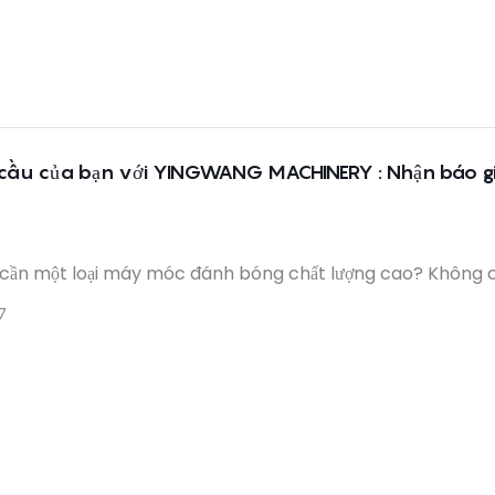
 công kim loại.
cầu của bạn với YINGWANG MACHINERY : Nhận báo g
cần một loại máy móc đánh bóng chất lượng cao? Không 
n YINGWANG MACHINERY. Với thiết bị hàng đầu và dịch vụ đặ
7
ựa chọn phù hợp cho mọi nhu cầu về máy
 của bạn. Đừng bỏ lỡ ưu đãi trong thời gian có hạn này và 
 bước đầu tiên để nâng tầm doanh nghiệp của bạn ngay hô