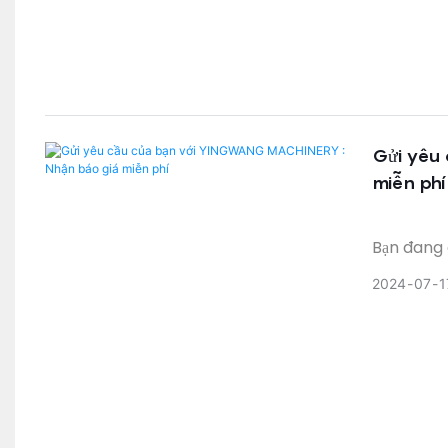
nghiệp gia
Gửi yêu 
miễn phí
Bạn đang 
đâu xa hơ
2024
07
1
YINGWANG MACHINERY là sự l
đánh bóng
thực hiện