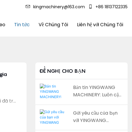
kingmachinery@163.com
+86 18137122335
deo
Tin tức
Về Chúng Tôi
Liên hệ với Chúng Tôi
ĐỀ NGHỊ CHO BẠN
gia
Bản tin YINGWANG
MACHINERY: Luôn cập
 đã trở
nhật những cập nhật
óng
mới nhất của chúng
Gửi yêu cầu của bạn
ành.
tôi và nhận các ưu đãi
với YINGWANG
thể
độc quyền
MACHINERY : Nhận
c doanh