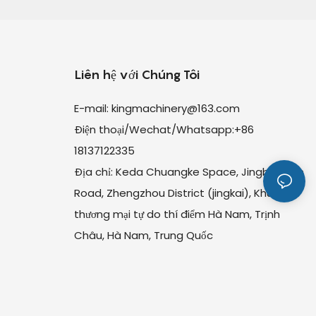
Liên hệ với Chúng Tôi
E-mail:
kingmachinery@163.com
Điện thoại/Wechat/Whatsapp:+86
18137122335
Địa chỉ: Keda Chuangke Space, Jingbei Fifth
Road, Zhengzhou District (jingkai), Khu
thương mại tự do thí điểm Hà Nam, Trịnh
Châu, Hà Nam, Trung Quốc