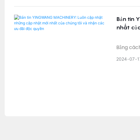
Bản tin 
nhất của
Bằng các
nhật mới 
2024
07
1
quan hệ v