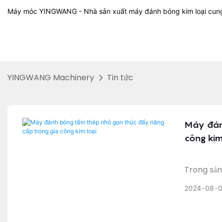
Máy móc YINGWANG - Nhà sản xuất máy đánh bóng kim loại cun
YINGWANG Machinery
Tin tức
Máy đánh
công kim
Trong sản
thành một
2024
08
thép tấm 
Máy đánh 
giảm đáng