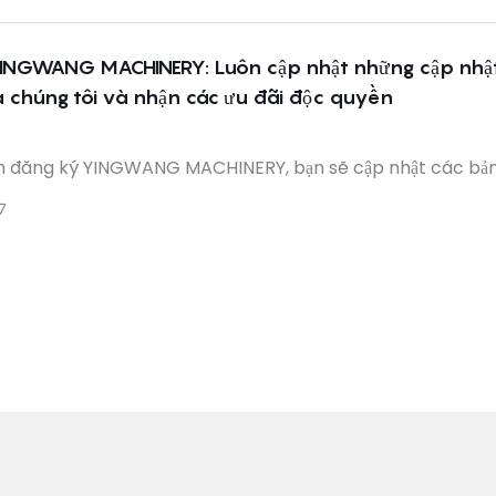
YINGWANG MACHINERY: Luôn cập nhật những cập nhậ
 chúng tôi và nhận các ưu đãi độc quyền
h đăng ký YINGWANG MACHINERY, bạn sẽ cập nhật các bả
nhất của chúng tôi, nhận các ưu đãi độc quyền và xây dựng
7
ới nhóm của chúng tôi.