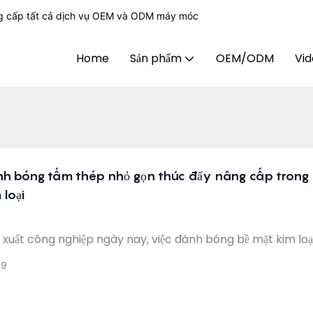
g cấp tất cả dịch vụ OEM và ODM máy móc
Home
Sản phẩm
OEM/ODM
Vi
 bóng tấm thép nhỏ gọn thúc đẩy nâng cấp trong 
 loại
 xuất công nghiệp ngày nay, việc đánh bóng bề mặt kim loại
 quá trình không thể thiếu. Gần đây, một loại máy đánh b
09
nhỏ gọn cải tiến đã thu hút được sự chú ý rộng rãi trong ng
bóng này không chỉ dễ vận hành, hiệu quả cao mà còn có 
 kể chi phí sản xuất, mang lại cơ hội phát triển mới cho cá