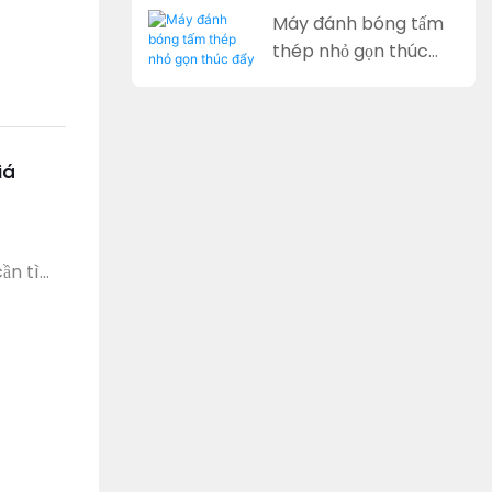
báo giá miễn phí
Máy đánh bóng tấm
thép nhỏ gọn thúc
đẩy nâng cấp trong
gia công kim loại
iá
cần tìm
c biệt,
hãy
m nay!