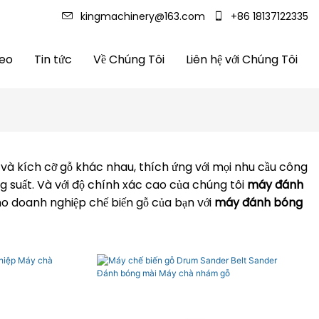
kingmachinery@163.com
+86 18137122335
deo
Tin tức
Về Chúng Tôi
Liên hệ với Chúng Tôi
ại và kích cỡ gỗ khác nhau, thích ứng với mọi nhu cầu công
 suất. Và với độ chính xác cao của chúng tôi
máy đánh
cho doanh nghiệp chế biến gỗ của bạn với
máy đánh bóng