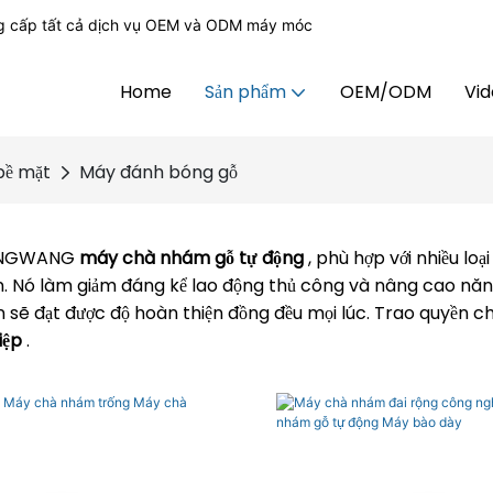
g cấp tất cả dịch vụ OEM và ODM máy móc
Home
Sản phẩm
OEM/ODM
Vi
bề mặt
Máy đánh bóng gỗ
INGWANG
máy chà nhám gỗ tự động
, phù hợp với nhiều lo
. Nó làm giảm đáng kể lao động thủ công và nâng cao năng
ạn sẽ đạt được độ hoàn thiện đồng đều mọi lúc. Trao quyền 
iệp
.