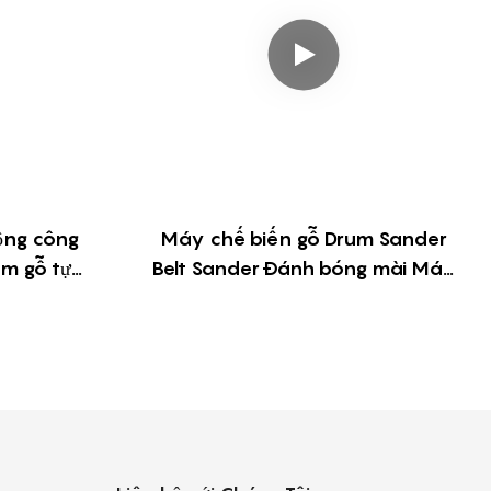
ộng công
Máy chế biến gỗ Drum Sander
m gỗ tự
Belt Sander Đánh bóng mài Máy
dày
chà nhám gỗ