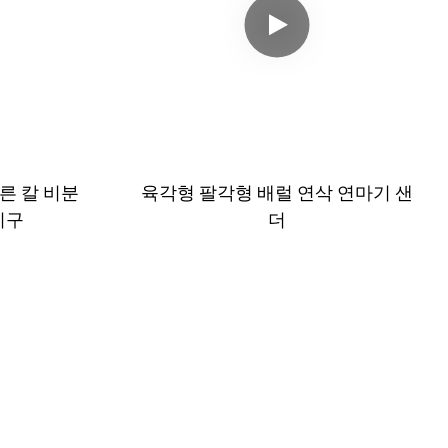
른 칼 비분
육각형 팔각형 배럴 연삭 연마기 샌
기구
더