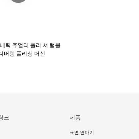
네틱 쥬얼리 폴리 셔 텀블
 디버링 폴리싱 머신
링크
제품
표면 연마기