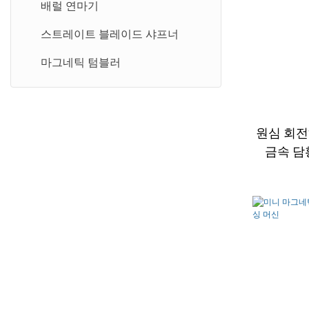
원형 파이프 연마기
진동 욕조 마무리 기계
배럴 연마기
스트레이트 블레이드 샤프너
마그네틱 텀블러
원심 회전
금속 담