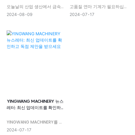
오늘날의 산업 생산에서 금속
고품질 연마 기계가 필요하십니
표면 연마는 필수적인 공정이
까? YINGWANG MACHINERY
2024
08
09
2024
07
17
되었습니다. 최근에는 혁신적인
보다 더 이상 보지 마십시오. 최
소형 강판 연마기가 업계에서
고의 장비와 탁월한 서비스를
폭넓은 주목을 받고 있습니다.
갖춘 YINGWANG MACHINERY
이 연마기는 작동하기 쉽고 효
귀하의 모든 연마 기계 요구 사
율성이 높을 뿐만 아니라 생산
항에 맞는 선택입니다. 이 기간
비용을 크게 줄여 금속 가공 기
한정 혜택을 놓치지 말고 오늘
업에 새로운 개발 기회를 제공
귀하의 비즈니스를 발전시키기
합니다.
위한 첫 번째 단계를 밟아보세
요!
YINGWANG MACHINERY 뉴스
레터: 최신 업데이트를 확인하고
독점 제안을 받으세요
YINGWANG MACHINERY를 구
독하시면 최신 업데이트를 확인
2024
07
17