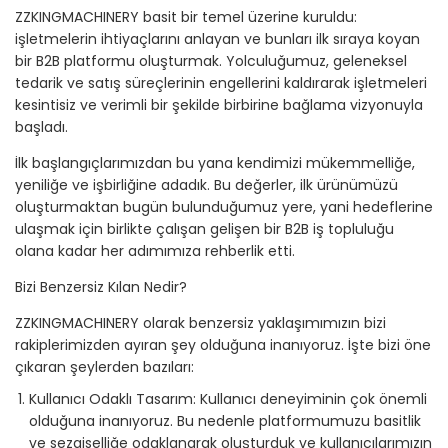
ZZKINGMACHINERY basit bir temel üzerine kuruldu:
işletmelerin ihtiyaçlarını anlayan ve bunları ilk sıraya koyan
bir B2B platformu oluşturmak. Yolculuğumuz, geleneksel
tedarik ve satış süreçlerinin engellerini kaldırarak işletmeleri
kesintisiz ve verimli bir şekilde birbirine bağlama vizyonuyla
başladı.
İlk başlangıçlarımızdan bu yana kendimizi mükemmelliğe,
yeniliğe ve işbirliğine adadık. Bu değerler, ilk ürünümüzü
oluşturmaktan bugün bulunduğumuz yere, yani hedeflerine
ulaşmak için birlikte çalışan gelişen bir B2B iş topluluğu
olana kadar her adımımıza rehberlik etti.
Bizi Benzersiz Kılan Nedir?
ZZKINGMACHINERY olarak benzersiz yaklaşımımızın bizi
rakiplerimizden ayıran şey olduğuna inanıyoruz. İşte bizi öne
çıkaran şeylerden bazıları:
Kullanıcı Odaklı Tasarım: Kullanıcı deneyiminin çok önemli
olduğuna inanıyoruz. Bu nedenle platformumuzu basitlik
ve sezgiselliğe odaklanarak oluşturduk ve kullanıcılarımızın