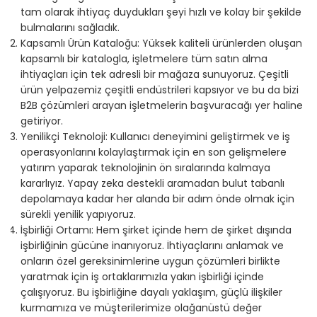
tam olarak ihtiyaç duydukları şeyi hızlı ve kolay bir şekilde
bulmalarını sağladık.
Kapsamlı Ürün Kataloğu: Yüksek kaliteli ürünlerden oluşan
kapsamlı bir katalogla, işletmelere tüm satın alma
ihtiyaçları için tek adresli bir mağaza sunuyoruz. Çeşitli
ürün yelpazemiz çeşitli endüstrileri kapsıyor ve bu da bizi
B2B çözümleri arayan işletmelerin başvuracağı yer haline
getiriyor.
Yenilikçi Teknoloji: Kullanıcı deneyimini geliştirmek ve iş
operasyonlarını kolaylaştırmak için en son gelişmelere
yatırım yaparak teknolojinin ön sıralarında kalmaya
kararlıyız. Yapay zeka destekli aramadan bulut tabanlı
depolamaya kadar her alanda bir adım önde olmak için
sürekli yenilik yapıyoruz.
İşbirliği Ortamı: Hem şirket içinde hem de şirket dışında
işbirliğinin gücüne inanıyoruz. İhtiyaçlarını anlamak ve
onların özel gereksinimlerine uygun çözümleri birlikte
yaratmak için iş ortaklarımızla yakın işbirliği içinde
çalışıyoruz. Bu işbirliğine dayalı yaklaşım, güçlü ilişkiler
kurmamıza ve müşterilerimize olağanüstü değer