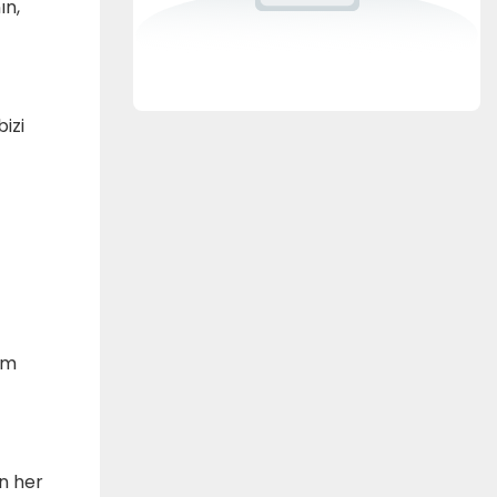
ın,
izi
üm
n her