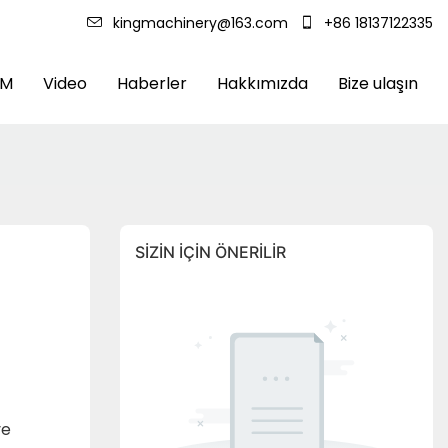
kingmachinery@163.com
+86 18137122335
DM
Video
Haberler
Hakkımızda
Bize ulaşın
SIZIN IÇIN ÖNERILIR
ve