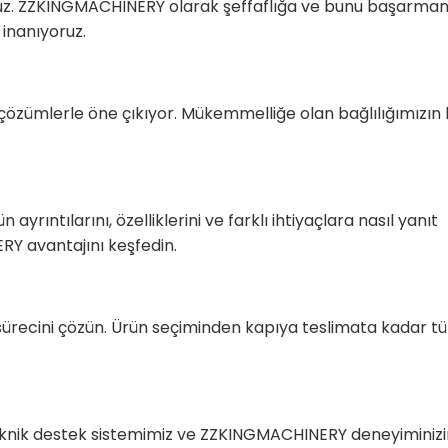
ıyoruz. ZZKINGMACHINERY olarak şeffaflığa ve bunu başarman
 inanıyoruz.
özümlerle öne çıkıyor. Mükemmelliğe olan bağlılığımızın b
ıntılarını, özelliklerini ve farklı ihtiyaçlara nasıl yanıt
ERY avantajını keşfedin.
recini çözün. Ürün seçiminden kapıya teslimata kadar t
eknik destek sistemimiz ve ZZKINGMACHINERY deneyiminizi