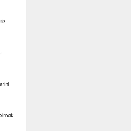
niz
i
rini
 olmak