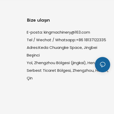
Bize ulaşın
E-posta:
kingmachinery@163.com
Tel / Wechat / Whatsapp:+86 18137122335
Adres:Keda Chuangke Space, Jingbei
Beşinci
Yol, Zhengzhou Bölgesi (jingkai), Henan Pilot
Serbest Ticaret Bölgesi, Zhengzhou, Henan,
Çin