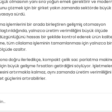
düşük olmasının yanı sıra yoğun emek gerektirir ve moder
orunu çözmek için bir şirket yakın zamanda sektörde büyük i
yasaya sürdü.
a işlemlerini bir arada birleştiren gelişmiş otomasyon
aştırıldığında, yalnızca üretim verimliliğini büyük ölçüde
zgünlüğünü hassas bir şekilde kontrol ederek ürün kalite
ne, tüm cilalama işleminin tamamlanması için yalnızca bir
ölçüde azaltır.
yona doğru ilerledikçe, kompakt çelik sac parlatma makine
çin büyük gelişme fırsatları getirdiğini söylüyor. İşletmele
esini artırmakla kalmaz, aynı zamanda üretim verimliliğini
 güçlerini artırabilirler.
Talebinizi YINGWANG MACHINERY ile Gönderin: Ücretsiz fiyat teklifi alın