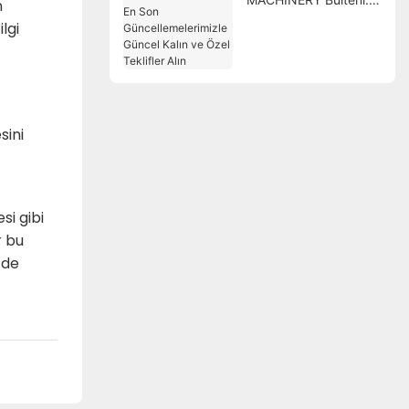
n
En Son
lgi
Güncellemelerimizle
Güncel Kalın ve Özel
Teklifler Alın
sini
si gibi
r bu
 de