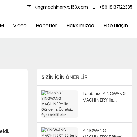
kingmachinery@163.com
+86 18137122335
DM
Video
Haberler
Hakkımızda
Bize ulaşın
SIZIN IÇIN ÖNERILIR
Talebinizi YINGWANG
MACHINERY ile
Gönderin: Ücretsiz
fiyat teklifi alın
ldi.
YINGWANG
MACHINERY Bülteni: