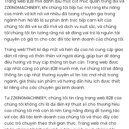
Trang web B2B mới đánh dấu một cột mốc quan trọng đối với
ZZKINGMACHINERY, khi chúng tôi tiếp tục mở rộng khả năng
của mình và kết nối với nhiều đối tượng chuyên gia trong
ngành hơn. Nó’đó là sự phản ánh trực tiếp cam kết của
chúng tôi đối với sự đổi mới và dịch vụ xuất sắc, và chúng
tôi’chúng tôi tin tưởng rằng nó sẽ đóng vai trò là nguồn tài
nguyên có giá trị cho các đối tác kinh doanh của chúng tôi.
Trang web’Thiết kế đẹp mắt và hiện đại của nó cung cấp giao
diện rõ ràng và thân thiện với người dùng, giúp bạn dễ dàng
điều hướng và truy cập thông tin bạn cần. Trang web được
cập nhật cũng có phần B2B mạnh mẽ, nơi chúng tôi’sẽ đăng
thông tin cập nhật thường xuyên về tin tức mới nhất trong
ngành, giới thiệu sản phẩm và hướng dẫn hữu ích được thiết
kế riêng cho các chuyên gia kinh doanh.
Tại ZZKINGMACHINERY, chúng tôi tin rằng trang web B2B của
chúng tôi không chỉ là đại diện kỹ thuật số cho thương hiệu
của chúng tôi mà còn là nền tảng năng động để tương tác
với các đối tác kinh doanh của chúng tôi và thúc đẩy các
cuộc trò chuyện theo thời gian thực. Trang web mới cho