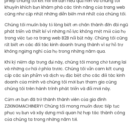
phép chúng tôi kết nối với bạn hiệu quả hơn và chúng tôi
khuyến khích bạn khám phá các tính năng của trang web
cũng như cập nhật những diễn biến mới nhất của chúng tôi.
Chúng tôi muốn bày tỏ lòng biết ơn chân thành đến đội ngũ
phát triển và thiết kế vì những nỗ lực không mệt mỏi của họ
trong việc tạo ra trang web B2B nổi bật này. Chúng tôi cũng
rất biết ơn các đối tác kinh doanh trung thành vì sự hỗ trợ
không ngừng nghỉ của họ trong những năm qua.
Khi kỷ niệm dịp trọng đại này, chúng tôi mong chờ tương lai
và những cơ hội ở phía trước. Chúng tôi vẫn cam kết cung
cấp các sản phẩm và dịch vụ đặc biệt cho các đối tác kinh
doanh của mình và chúng tôi mời bạn tham gia cùng
chúng tôi trên hành trình phát triển và đổi mới này.
Cảm ơn bạn đã trở thành thành viên của gia đình
ZZKINGMACHINERY! Chúng tôi mong muốn được tiếp tục
phục vụ bạn và xây dựng mối quan hệ hợp tác thành công
của chúng ta trong những năm tới.