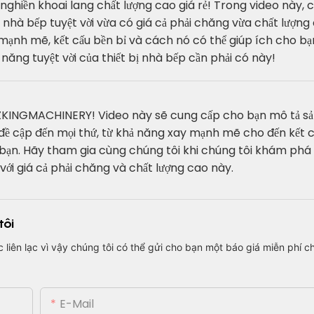
ghiền khoai lang chất lượng cao giá rẻ! Trong video này, c
 nhà bếp tuyệt vời vừa có giá cả phải chăng vừa chất lượng
 mạnh mẽ, kết cấu bền bỉ và cách nó có thể giúp ích cho b
năng tuyệt vời của thiết bị nhà bếp cần phải có này!
rẻ ZZKINGMACHINERY! Video này sẽ cung cấp cho bạn mô tả 
 đề cập đến mọi thứ, từ khả năng xay mạnh mẽ cho đến kết c
 bạn. Hãy tham gia cùng chúng tôi khi chúng tôi khám phá 
 với giá cả phải chăng và chất lượng cao này.
tôi
c liên lạc vì vậy chúng tôi có thể gửi cho bạn một báo giá miễn phí 
E-Mail