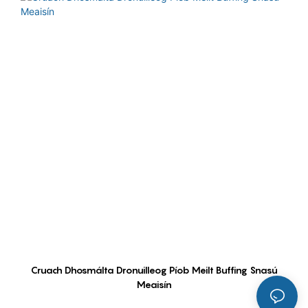
Cruach Dhosmálta Dronuilleog Píob Meilt Buffing Snasú
Meaisín