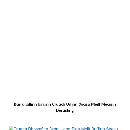
Barra Uillinn Iarainn Cruach Uillinn Snasú Meilt Meaisín
Derusting