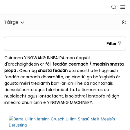
Táirge
Filter
Cuireann YINGWANG INNEALRA raon éagsúil
d'ardchaighdeán ar fáil
feadán cearnach / meaisín snasta
píopa
. Cearnóg
snasta feadán
atá deartha le haghaidh
feadán cearnach dhosmálta, ag cinntiú go bhfaighidh ár
gcustaiméirí trealamh barr-ar-an-líne dá riachtanais
tionsclaíochta agus talmhaíochta. Le tiomantas do
nuálaíocht agus iontaofacht, is soláthraí iontaofa réitigh
innealra chun cinn é YINGWANG MACHINERY.