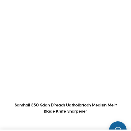
Samhail 350 Scian Díreach Uathoibríoch Meaisín Meilt
Blade Knife Sharpener