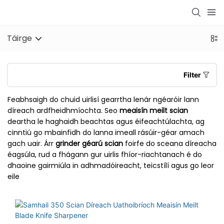
Táirge
Filter
Feabhsaigh do chuid uirlisí gearrtha lenár ngéaróir lann
díreach ardfheidhmíochta. Seo
meaisín meilt scian
deartha le haghaidh beachtas agus éifeachtúlachta, ag
cinntiú go mbainfidh do lanna imeall rásúir-géar amach
gach uair. Árr
grinder géarú scian
foirfe do sceana díreacha
éagsúla, rud a fhágann gur uirlis fhíor-riachtanach é do
dhaoine gairmiúla in adhmadóireacht, teicstílí agus go leor
eile