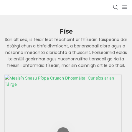
Físe
San alt seo, is féidir leat féachaint ar fhíseáin taispeána dár
dtáirgí chun a bhfeidhmíocht, a bprionsabail oibre agus a
nósanna imeachta oibríochta a thuiscint. Foilseoimid eolas
teicniúil gaolmhar agus nuashonruithe tionscail go rialta
freisin i bhformáid físeáin, mar sin coinnigh ort le do thoil.