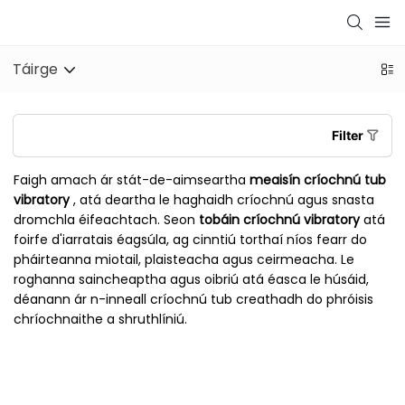
Táirge
Filter
Faigh amach ár stát-de-aimseartha
meaisín críochnú tub
vibratory
, atá deartha le haghaidh críochnú agus snasta
dromchla éifeachtach. Seon
tobáin críochnú vibratory
atá
foirfe d'iarratais éagsúla, ag cinntiú torthaí níos fearr do
pháirteanna miotail, plaisteacha agus ceirmeacha. Le
roghanna saincheaptha agus oibriú atá éasca le húsáid,
déanann ár n-inneall críochnú tub creathadh do phróisis
chríochnaithe a shruthlíniú.