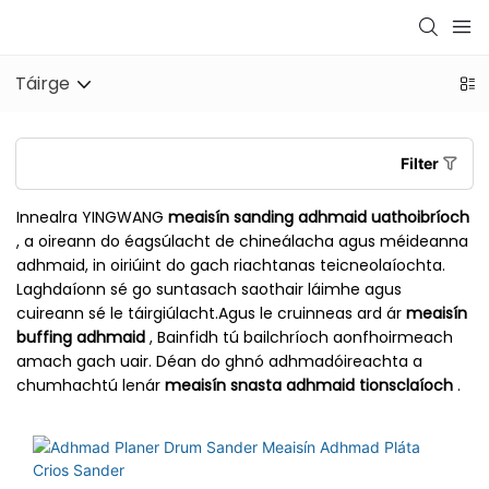
Táirge
Filter
Innealra YINGWANG
meaisín sanding adhmaid uathoibríoch
, a oireann do éagsúlacht de chineálacha agus méideanna
adhmaid, in oiriúint do gach riachtanas teicneolaíochta.
Laghdaíonn sé go suntasach saothair láimhe agus
cuireann sé le táirgiúlacht.Agus le cruinneas ard ár
meaisín
buffing adhmaid
, Bainfidh tú bailchríoch aonfhoirmeach
amach gach uair. Déan do ghnó adhmadóireachta a
chumhachtú lenár
meaisín snasta adhmaid tionsclaíoch
.