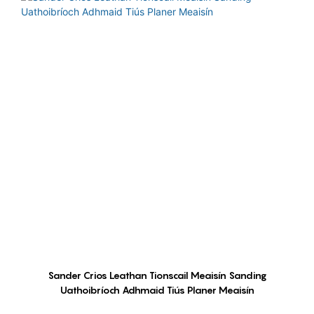
Sander Crios Leathan Tionscail Meaisín Sanding
Uathoibríoch Adhmaid Tiús Planer Meaisín