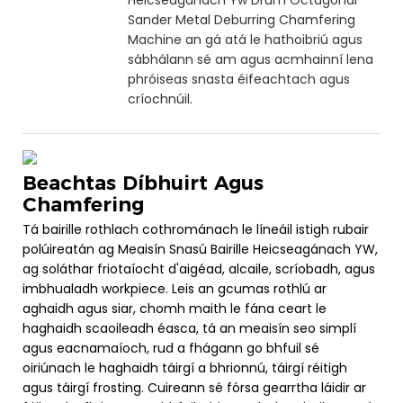
Sander Metal Deburring Chamfering
Machine an gá atá le hathoibriú agus
sábhálann sé am agus acmhainní lena
phróiseas snasta éifeachtach agus
críochnúil.
Beachtas Díbhuirt Agus
Chamfering
Tá bairille rothlach cothrománach le líneáil istigh rubair
polúireatán ag Meaisín Snasú Bairille Heicseagánach YW,
ag soláthar friotaíocht d'aigéad, alcaile, scríobadh, agus
imbhualadh workpiece. Leis an gcumas rothlú ar
aghaidh agus siar, chomh maith le fána ceart le
haghaidh scaoileadh éasca, tá an meaisín seo simplí
agus eacnamaíoch, rud a fhágann go bhfuil sé
oiriúnach le haghaidh táirgí a bhrionnú, táirgí réitigh
agus táirgí frosting. Cuireann sé fórsa gearrtha láidir ar