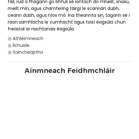
fáil, rud a fhágann go bhfuil sé iontach do mheilt, snasú,
meilt mín, agus chamfering táirgí le scannán dubh,
ceann dubh, agus níos mó. Ina theannta sin, tagann sé i
raon samhlacha le cumhacht agus toisí éagsúla chun
freastal ar riachtanais éagsúla.
◎ Athléimneach
◎ Ilchuide
◎ Saincheaptha
Ainmneach Feidhmchláir