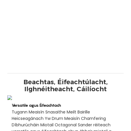
Beachtas, Éifeachtúlacht,
Ilghnéitheacht, Cáilíocht
Versatile agus Éifeachtach
Tugann Meaisín Snasaithe Meilt Bairille
Heicseagánach Yw Drum Meaisín Chamfering
Díbhurúcháin Miotail Octagonal Sander réiteach