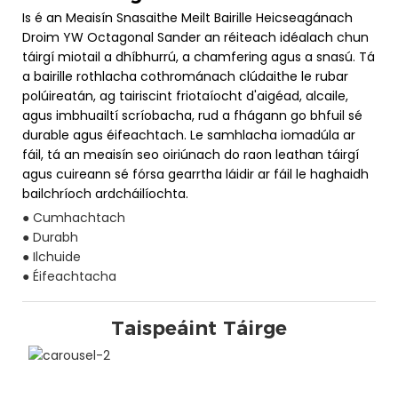
Is é an Meaisín Snasaithe Meilt Bairille Heicseagánach
Droim YW Octagonal Sander an réiteach idéalach chun
táirgí miotail a dhíbhurrú, a chamfering agus a snasú. Tá
a bairille rothlacha cothrománach clúdaithe le rubar
polúireatán, ag tairiscint friotaíocht d'aigéad, alcaile,
agus imbhuailtí scríobacha, rud a fhágann go bhfuil sé
durable agus éifeachtach. Le samhlacha iomadúla ar
fáil, tá an meaisín seo oiriúnach do raon leathan táirgí
agus cuireann sé fórsa gearrtha láidir ar fáil le haghaidh
bailchríoch ardcháilíochta.
● Cumhachtach
● Durabh
● Ilchuide
● Éifeachtacha
Taispeáint Táirge