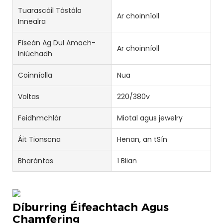
Tuarascáil Tástála
Ar choinníoll
Innealra
Físeán Ag Dul Amach-
Ar choinníoll
Iniúchadh
Coinníolla
Nua
Voltas
220/380v
Feidhmchlár
Miotal agus jewelry
Áit Tionscna
Henan, an tSín
Bharántas
1 Blian
Díburring Éifeachtach Agus
Chamfering