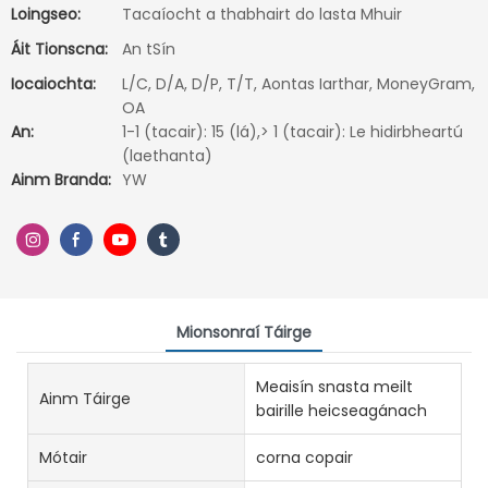
Loingseo:
Tacaíocht a thabhairt do lasta Mhuir
Áit Tionscna:
An tSín
Iocaiochta:
L/C, D/A, D/P, T/T, Aontas Iarthar, MoneyGram,
OA
An:
1-1 (tacair): 15 (lá),> 1 (tacair): Le hidirbheartú
(laethanta)
Ainm Branda:
YW
Mionsonraí Táirge
Meaisín snasta meilt
Ainm Táirge
bairille heicseagánach
Mótair
corna copair