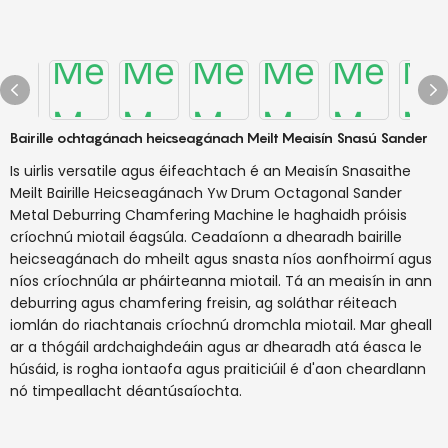
Bairille ochtagánach heicseagánach Meilt Meaisín Snasú Sander
Is uirlis versatile agus éifeachtach é an Meaisín Snasaithe
Meilt Bairille Heicseagánach Yw Drum Octagonal Sander
Metal Deburring Chamfering Machine le haghaidh próisis
críochnú miotail éagsúla. Ceadaíonn a dhearadh bairille
heicseagánach do mheilt agus snasta níos aonfhoirmí agus
níos críochnúla ar pháirteanna miotail. Tá an meaisín in ann
deburring agus chamfering freisin, ag soláthar réiteach
iomlán do riachtanais críochnú dromchla miotail. Mar gheall
ar a thógáil ardchaighdeáin agus ar dhearadh atá éasca le
húsáid, is rogha iontaofa agus praiticiúil é d'aon cheardlann
nó timpeallacht déantúsaíochta.