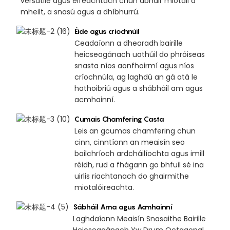
versatile agus éifeachtach chun ábhair miotail a
mheilt, a snasú agus a dhíbhurrú.
Éide agus críochnúil
Ceadaíonn a dhearadh bairille
heicseagánach uathúil do phróiseas
snasta níos aonfhoirmí agus níos
críochnúla, ag laghdú an gá atá le
hathoibriú agus a shábháil am agus
acmhainní.
Cumais Chamfering Casta
Leis an gcumas chamfering chun
cinn, cinntíonn an meaisín seo
bailchríoch ardcháilíochta agus imill
réidh, rud a fhágann go bhfuil sé ina
uirlis riachtanach do ghairmithe
miotalóireachta.
Sábháil Ama agus Acmhainní
Laghdaíonn Meaisín Snasaithe Bairille
Heicseagánach Yw Drum Octagonal