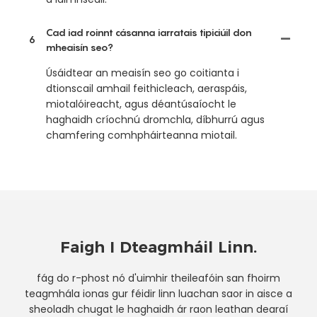
Cad iad roinnt cásanna iarratais tipiciúil don
6
mheaisín seo?
Úsáidtear an meaisín seo go coitianta i
dtionscail amhail feithicleach, aeraspáis,
miotalóireacht, agus déantúsaíocht le
haghaidh críochnú dromchla, díbhurrú agus
chamfering comhpháirteanna miotail.
Faigh I Dteagmháil Linn.
fág do r-phost nó d'uimhir theileafóin san fhoirm
teagmhála ionas gur féidir linn luachan saor in aisce a
sheoladh chugat le haghaidh ár raon leathan dearaí