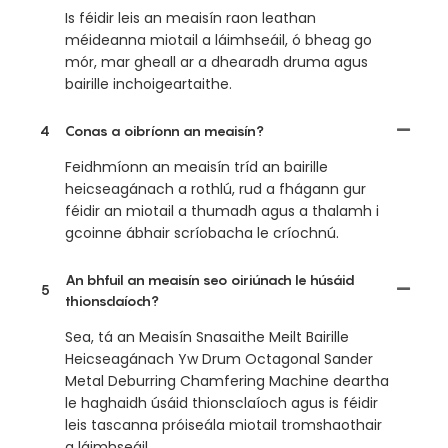
Is féidir leis an meaisín raon leathan
méideanna miotail a láimhseáil, ó bheag go
mór, mar gheall ar a dhearadh druma agus
bairille inchoigeartaithe.
4
Conas a oibríonn an meaisín?
Feidhmíonn an meaisín tríd an bairille
heicseagánach a rothlú, rud a fhágann gur
féidir an miotail a thumadh agus a thalamh i
gcoinne ábhair scríobacha le críochnú.
An bhfuil an meaisín seo oiriúnach le húsáid
5
thionsclaíoch?
Sea, tá an Meaisín Snasaithe Meilt Bairille
Heicseagánach Yw Drum Octagonal Sander
Metal Deburring Chamfering Machine deartha
le haghaidh úsáid thionsclaíoch agus is féidir
leis tascanna próiseála miotail tromshaothair
a láimhseáil.