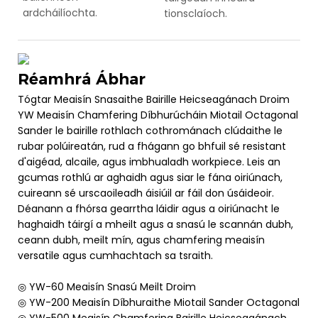
ardcháilíochta.
tionsclaíoch.
Réamhrá Ábhar
Tógtar Meaisín Snasaithe Bairille Heicseagánach Droim
YW Meaisín Chamfering Díbhurúcháin Miotail Octagonal
Sander le bairille rothlach cothrománach clúdaithe le
rubar polúireatán, rud a fhágann go bhfuil sé resistant
d'aigéad, alcaile, agus imbhualadh workpiece. Leis an
gcumas rothlú ar aghaidh agus siar le fána oiriúnach,
cuireann sé urscaoileadh áisiúil ar fáil don úsáideoir.
Déanann a fhórsa gearrtha láidir agus a oiriúnacht le
haghaidh táirgí a mheilt agus a snasú le scannán dubh,
ceann dubh, meilt mín, agus chamfering meaisín
versatile agus cumhachtach sa tsraith.
◎ YW-60 Meaisín Snasú Meilt Droim
◎ YW-200 Meaisín Díbhuraithe Miotail Sander Octagonal
◎ YW-500 Meaisín Chamfering Bairille Heicseagánach