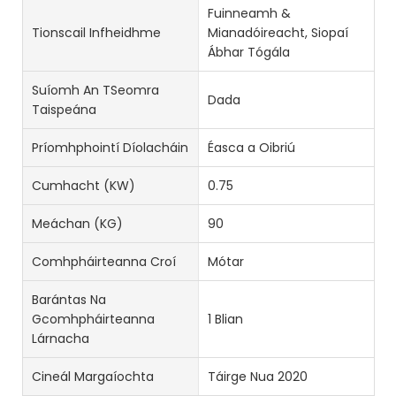
Fuinneamh &
Tionscail Infheidhme
Mianadóireacht, Siopaí
Ábhar Tógála
Suíomh An TSeomra
Dada
Taispeána
Príomhphointí Díolacháin
Éasca a Oibriú
Cumhacht (kW)
0.75
Meáchan (KG)
90
Comhpháirteanna Croí
Mótar
Barántas Na
Gcomhpháirteanna
1 Blian
Lárnacha
Cineál Margaíochta
Táirge Nua 2020