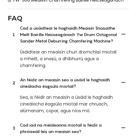
FAQ
Cad a úsáidtear le haghaidh Meaisín Snasaithe
1
Meilt Bairille Heicseagánach Yw Drum Octagonal
Sander Metal Deburring Chamfering Machine?
Úsáidtear an meaisín chun dromchlaí miotail
a mheilt, a snasú, a dhíbhurrú agus a
chamfering.
An féidir an meaisín seo a úsáid le haghaidh
2
cineálacha éagsúla miotail?
Sea, is féidir an meaisín a úsáid le haghaidh
cineálacha éagsúla miotail mar chruach,
alúmanam, copar, agus níos mó.
Cad iad na méideanna miotail is féidir a
3
phróiseáil leis an meaisín seo?