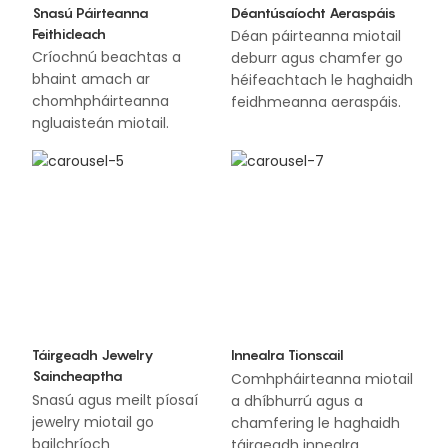
Snasú Páirteanna
Déantúsaíocht Aeraspáis
Feithicleach
Déan páirteanna miotail
Críochnú beachtas a
deburr agus chamfer go
bhaint amach ar
héifeachtach le haghaidh
chomhpháirteanna
feidhmeanna aeraspáis.
ngluaisteán miotail.
Táirgeadh Jewelry
Innealra Tionscail
Saincheaptha
Comhpháirteanna miotail
Snasú agus meilt píosaí
a dhíbhurrú agus a
jewelry miotail go
chamfering le haghaidh
bailchríoch
táirgeadh innealra