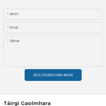
Ainm
Emal
Ábhar
SEOL FIOSRÚCHÁN ANOIS
Táirgí Gaolmhara